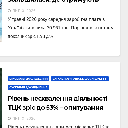
найбільше
ЛИП 3, 2026
У травні 2026 року середня заробітна плата в
Україні становила 30 961 грн. Порівняно з квітнем
показник зріс на 1,5%
ВІЙСЬКОВІ ДОСЛІДЖЕННЯ
ЗАГАЛЬНОУКРАЇНСЬКІ ДОСЛІДЖЕННЯ
СУСПІЛЬНІ ДОСЛІДЖЕННЯ
Рівень несхвалення діяльності
ТЦК зріс до 53% – опитування
ЛИП 3, 2026
Рівень несхвалення діяльності місцевих ТЦК та