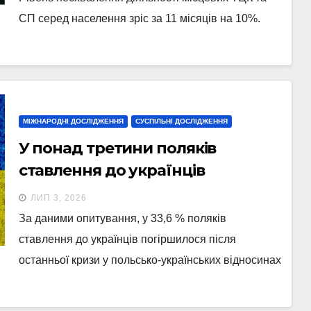
СП серед населення зріс за 11 місяців на 10%.
МІЖНАРОДНІ ДОСЛІДЖЕННЯ
СУСПІЛЬНІ ДОСЛІДЖЕННЯ
У понад третини поляків
ставлення до українців
погіршилось – опитування
ЛИП 3, 2026
За даними опитування, у 33,6 % поляків
ставлення до українців погіршилося після
останньої кризи у польсько-українських відносинах