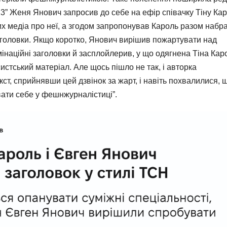
3” Женя Янович запросив до себе на ефір співачку Тіну Кар
ких медіа про неї, а згодом запропонував Кароль разом набр
заголовки. Якщо коротко, Янович вирішив пожартувати над
мінаційні заголовки й засплойлерив, у що одягнена Тіна Кар
истський матеріал. Але щось пішло не так, і авторка
ст, сприйнявши цей дзвінок за жарт, і навіть похвалилися, 
ати себе у фешнжурналістиці”.