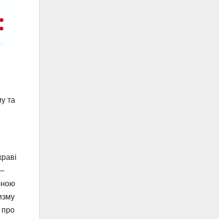
му та
краві
 –
рною
изму
 про