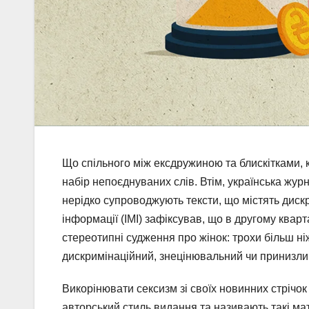
Що спільного між ексдружиною та блискітками, 
набір непоєднуваних слів. Втім, українська журн
нерідко супроводжують тексти, що містять дискр
інформації (ІМІ) зафіксував, що в другому ква
стереотипні судження про жінок: трохи більш н
дискримінаційний, знецінювальний чи принизли
Викорінювати сексизм зі своїх новинних стрічок
авторський стиль видання та називають такі м