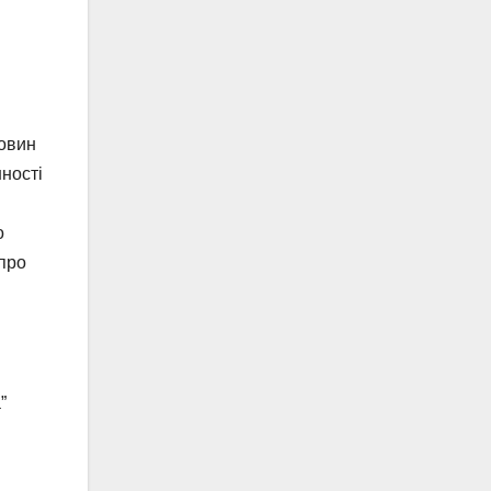
новин
шності
о
 про
”