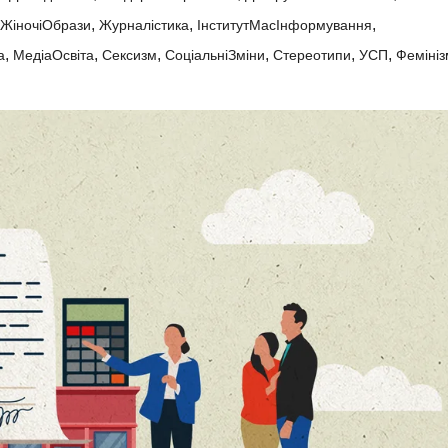
,
,
,
ЖіночіОбрази
Журналістика
ІнститутМасІнформування
,
,
,
,
,
,
а
МедіаОсвіта
Сексизм
СоціальніЗміни
Стереотипи
УСП
Фемініз