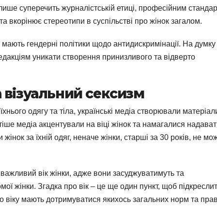
 лише суперечить журналістській етиці, професійним станда
та вкорінює стереотипи в суспільстві про жінок загалом.
ій мають гендерні політики щодо антидискримінації. На думку
редакціям уникати створення принизливого та відверто
 візуальний сексизм
їхнього одягу та тіла, українські медіа створювали матеріал
тіше медіа акцентували на віці жінок та намагалися надава
інок за їхній одяг, неначе жінки, старші за 30 років, не мо
важливий вік жінки, адже вони засуджуватимуть та
ої жінки. Згадка про вік – це ще один пункт, щоб підкресли
о віку мають дотримуватися якихось загальних норм та пра