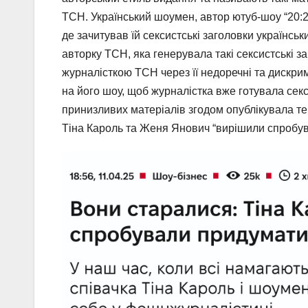
ТСН. Український шоумен, автор ютуб-шоу “20:2
де зачитував їй сексистські заголовки українсь
авторку ТСН, яка генерувала такі сексистські 
журналісткою ТСН через її недоречні та дискри
на його шоу, щоб журналістка вже готувала секс
принизливих матеріалів згодом опублікувала тек
Тіна Кароль та Женя Янович “вирішили спробув