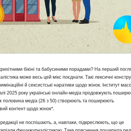
крихітними бікіні та бабусиними порадами? На перший погля
алістика може весь цей мікс поєднати. Такі лексичні констру
имінаційні й сексистські наративи щодо жінок. Інститут мас
рталі 2025 року українські онлайн-медіа продовжують пошир
іж половина медіа (26 з 50) створюють та поширюють
вий контент щодо жінок*.
 редакції не поспішають, а, навпаки, підкреслюють, що це
атеріали фешнжурналістикою. Таке пояснення поширила ред