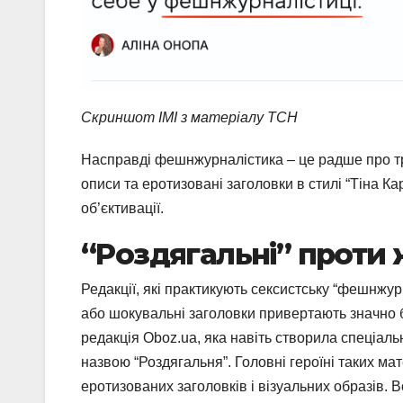
Скриншот ІМІ з матеріалу ТСН
Насправді фешнжурналістика – це радше про трен
описи та еротизовані заголовки в стилі “Тіна Ка
об’єктивації.
“Роздягальні” проти 
Редакції, які практикують сексистську “фешнжур
або шокувальні заголовки привертають значно бі
редакція Oboz.ua, яка навіть створила спеціал
назвою “Роздягальня”. Головні героїні таких мат
еротизованих заголовків і візуальних образів. 