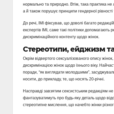
нормально та природно. Втім, така практика не
а й також порушує принципи гендерної рівності 
До речі, ІМІ фіксував, що доволі багато редакц
експертів ІМІ, саме такі політики допомагають 
дискримінаційного контенту щодо жінок.
Стереотипи, ейджизм та
Окрім відвертого сексуалізованого опису жінок, 
дискримінацією жінок щодо їхнього віку. Найчас
поради, “як виглядати молодшими”, засуджували ж
носити, до прикладу, те, що носять 20-річні.
Насправді завзятим сексистським редакціям не 
фантазуватимуть про будь-яку деталь щодо відом
стереотипне мислення, що начебто жінки різног