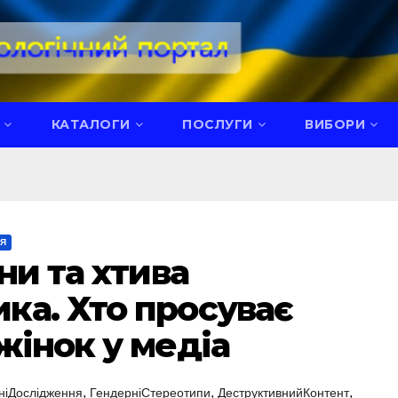
КАТАЛОГИ
ПОСЛУГИ
ВИБОРИ
НЯ
ни та хтива
ка. Хто просуває
жінок у медіа
,
,
,
ніДослідження
ГендерніСтереотипи
ДеструктивнийКонтент