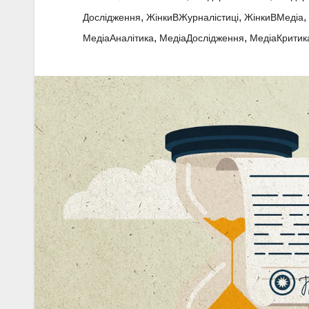
,
,
,
Дослідження
ЖінкиВЖурналістиці
ЖінкиВМедіа
,
,
МедіаАналітика
МедіаДослідження
МедіаКритик