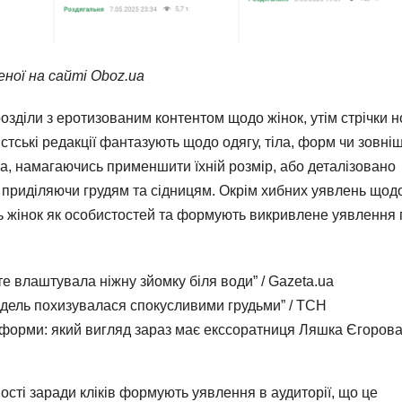
еної на сайті Oboz.ua
розділи з еротизованим контентом щодо жінок, утім стрічки 
стські редакції фантазують щодо одягу, тіла, форм чи зовні
а, намагаючись применшити їхній розмір, або деталізовано
у приділяючи грудям та сідницям. Окрім хибних уявлень щод
ють жінок як особистостей та формують викривлене уявлення
те влаштувала ніжну зйомку біля води” / Gazeta.ua
одель похизувалася спокусливими грудьми” / ТСН
 форми: який вигляд зараз має екссоратниця Ляшка Єгорова
ності заради кліків формують уявлення в аудиторії, що це