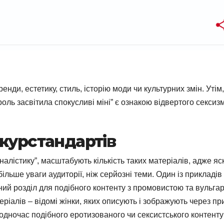
ди, естетику, стиль, історію моди чи культурних змін. Утім,
роль засвітила спокусливі міні” є ознакою відвертого сексиз
журстандартів
налістику”, масштабують кількість таких матеріалів, адже яс
льше уваги аудиторії, ніж серйозні теми. Один із прикладів
ьний розділ для подібного контенту з промовистою та вульга
еріалів – відомі жінки, яких описують і зображують через пр
Водночас подібного еротизованого чи сексистського контенту