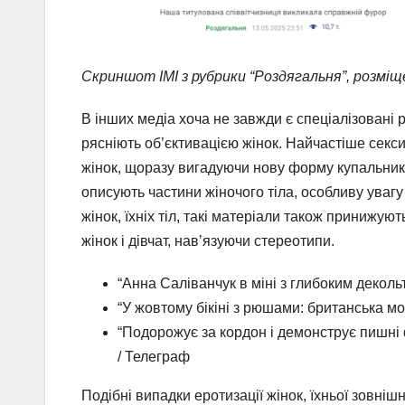
Скриншот ІМІ з рубрики “Роздягальня”, розміщ
В інших медіа хоча не завжди є спеціалізовані 
рясніють об’єктивацією жінок. Найчастіше секси
жінок, щоразу вигадуючи нову форму купальник
описують частини жіночого тіла, особливу уваг
жінок, їхніх тіл, такі матеріали також принижу
жінок і дівчат, навʼязуючи стереотипи.
“Анна Саліванчук в міні з глибоким деколь
“У жовтому бікіні з рюшами: британська м
“Подорожує за кордон і демонструє пишні
/ Телеграф
Подібні випадки еротизації жінок, їхньої зовніш