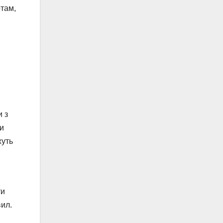
ртам,
и з
ти
жуть
ти
вил.