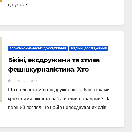
цінується
ЗАГАЛЬНОУКРАЇНСЬКІ ДОСЛІДЖЕННЯ
МЕДІЙНІ ДОСЛІДЖЕННЯ
Бікіні, ексдружини та хтива
фешнжурналістика. Хто
просуває стереотипи про жінок
ТРА 27, 2025
у медіа
Що спільного між ексдружиною та блискітками,
крихітними бікіні та бабусиними порадами? На
перший погляд, це набір непоєднуваних слів