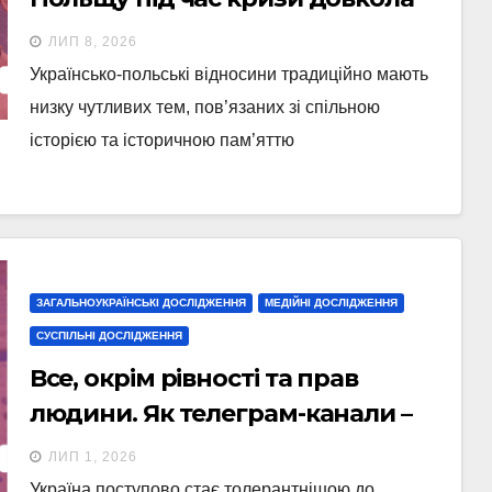
УПА
ЛИП 8, 2026
Українсько-польські відносини традиційно мають
низку чутливих тем, пов’язаних зі спільною
історією та історичною пам’яттю
ЗАГАЛЬНОУКРАЇНСЬКІ ДОСЛІДЖЕННЯ
МЕДІЙНІ ДОСЛІДЖЕННЯ
СУСПІЛЬНІ ДОСЛІДЖЕННЯ
Все, окрім рівності та прав
людини. Як телеграм-канали –
мільйонники пишуть про
ЛИП 1, 2026
ЛГБТК+
Україна поступово стає толерантнішою до