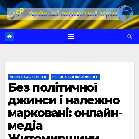
Перейти
до
вмісту
МЕДІЙНІ ДОСЛІДЖЕННЯ
РЕГІОНАЛЬНІ ДОСЛІДЖЕННЯ
Без політичної
джинси і належно
марковані: онлайн-
медіа
Житомирщини