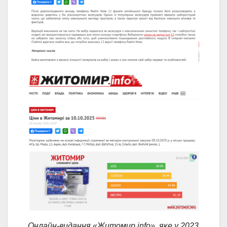
Онлайн-видання «Житомир.info», яке у 2023