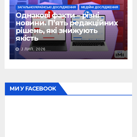
ЗАГАЛЬНОУКРАЇНСЬКІ ДОСЛІДЖЕННЯ
МЕДІЙНІ ДОСЛІДЖЕННЯ
Однакові факти – різні
новини. П’ять редакційних
рішень, які знижують
якість
J ЛИП, 2026
МИ У FACEBOOK