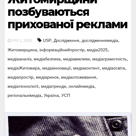
позбуваються
прихованої реклами
,
,
,
USP
Дослідження
дослідженнямедіа
ГРУ 2, 2025
,
,
,
Житомирщина
інформаційнийпростір
медіа2025
,
,
,
,
медіааналіз
медіабезпека
медіавиклики
медіаграмотність
,
,
,
,
медіаЖитомира
медіаінновації
медіаконтент
медіаосвіта
,
,
,
медіапростір
медіаринок
медіаспоживання
,
,
,
медіатехнології
медіатренди
онлайнмедіа
,
,
регіональнімедіа
Україна
УСП