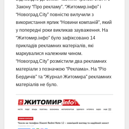
Закону “Про рекламу”. “Житомир.інфо” і
“Новоград.City” повністю вилучили з
використання ярлик “Новини компаній”, який
у попередні роки викликав зауваження. На
“Житомир.інфо” було зафіксовано 14
прикладів рекламних матеріалів, які
маркувалися належним чином.
“Новоград.City” розмістили два рекламних
матеріали з позначкою “Реклама». На “Ріо
Бердичів” та “Журнал Житомира” рекламних
матеріалів не було.