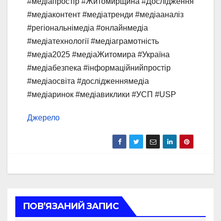
#медіапростір #Житомирщина #Дослідження
#медіаконтент #медіатренди #медіааналіз
#регіональнімедіа #онлайнмедіа
#медіатехнології #медіаграмотність
#медіа2025 #медіаЖитомира #Україна
#медіабезпека #інформаційнийпростір
#медіаосвіта #дослідженнямедіа
#медіаринок #медіавиклики #УСП #USP
Джерело
ПОВ’ЯЗАНИЙ ЗАПИС