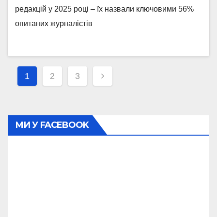
редакцій у 2025 році – їх назвали ключовими 56%
опитаних журналістів
Навігація
1
2
3
записів
МИ У FACEBOOK