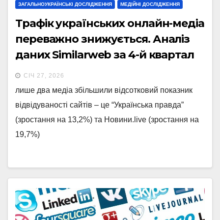
ЗАГАЛЬНОУКРАЇНСЬКІ ДОСЛІДЖЕННЯ
МЕДІЙНІ ДОСЛІДЖЕННЯ
Трафік українських онлайн-медіа
переважно знижується. Аналіз
даних Similarweb за 4-й квартал
2025 року
СІЧ 27, 2026
лише два медіа збільшили відсотковий показник
відвідуваності сайтів – це “Українська правда”
(зростання на 13,2%) та Новини.live (зростання на
19,7%)