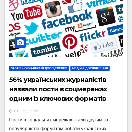
ЗАГАЛЬНОУКРАЇНСЬКІ ДОСЛІДЖЕННЯ
МЕДІЙНІ ДОСЛІДЖЕННЯ
56% українських журналістів
назвали пости в соцмережах
одним із ключових форматів
роботи – річне опитування ІМІ
СІЧ 26, 2026
Пости в соціальних мережах стали другим за
популярністю форматом роботи українських