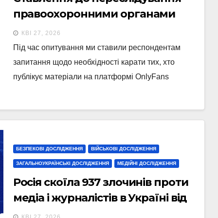
правоохоронними органами
громадян за публікацію
КВІ 27, 2026
матеріалів на OnlyFans
Під час опитування ми ставили респондентам
запитання щодо необхідності карати тих, хто
публікує матеріали на платформі OnlyFans
БЕЗПЕКОВІ ДОСЛІДЖЕННЯ
ВІЙСЬКОВІ ДОСЛІДЖЕННЯ
ЗАГАЛЬНОУКРАЇНСЬКІ ДОСЛІДЖЕННЯ
МЕДІЙНІ ДОСЛІДЖЕННЯ
Росія скоїла 937 злочинів проти
медіа і журналістів в Україні від
початку вторгнення
КВІ 27, 2026