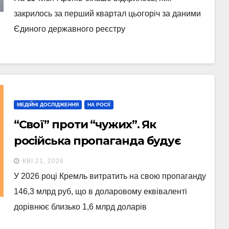
закрилось за перший квартал цьогоріч за даними
Єдиного державного реєстру
МЕДІЙНІ ДОСЛІДЖЕННЯ
НА РОСІЇ
“Свої” проти “чужих”. Як
російська пропаганда будує
мову ворожнечі
КВІ 21, 2026
У 2026 році Кремль витратить на свою пропаганду
146,3 млрд руб, що в доларовому еквіваленті
дорівнює близько 1,6 млрд доларів