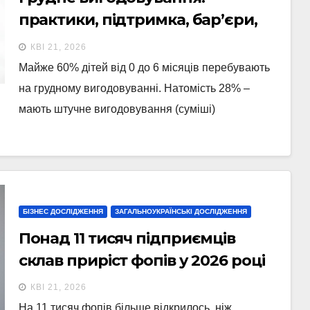
практики, підтримка, бар’єри,
стереотипи. Опитування мам,
КВІ 21, 2026
жінок, лікарів в Україні
Майже 60% дітей від 0 до 6 місяців перебувають
на грудному вигодовуванні. Натомість 28% –
мають штучне вигодовування (суміші)
БІЗНЕС ДОСЛІДЖЕННЯ
ЗАГАЛЬНОУКРАЇНСЬКІ ДОСЛІДЖЕННЯ
Понад 11 тисяч підприємців
склав приріст фопів у 2026 році
КВІ 21, 2026
На 11 тисяч фопів більше відкрилось, ніж