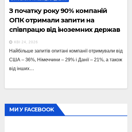
З початку року 90% компаній
ОПК отримали запити на
співпрацю від іноземних держав
– опитування ТСУ
КВІ 24, 2026
Найбільше запитів опитані компанії отримували від
США – 36%, Німеччини – 29% і Данії – 21%, а також
від інших…
МИ У FACEBOOK