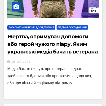
ЗАГАЛЬНОУКРАЇНСЬКІ ДОСЛІДЖЕННЯ
МЕДІЙНІ ДОСЛІДЖЕННЯ
Жертва, отримувач допомоги
або герой чужого піару. Яким
українські медіа бачать ветерана
– аналіз ІМІ
КВІ 24, 2026
Медіа багато пишуть про ветеранів, однак
здебільшого йдеться або про злочини щодо них,
або про пільги й соціальну підтримку