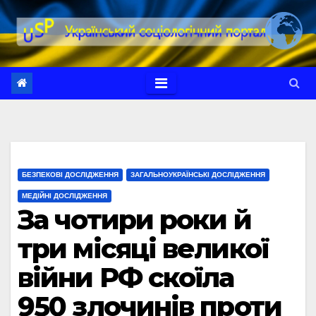
Перейти
до
вмісту
БЕЗПЕКОВІ ДОСЛІДЖЕННЯ
ЗАГАЛЬНОУКРАЇНСЬКІ ДОСЛІДЖЕННЯ
МЕДІЙНІ ДОСЛІДЖЕННЯ
За чотири роки й
три місяці великої
війни РФ скоїла
950 злочинів проти