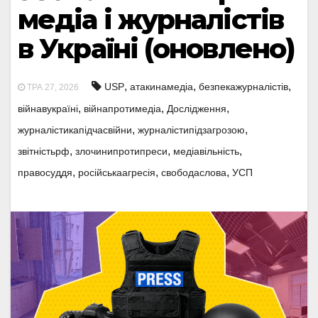
медіа і журналістів
в Україні (оновлено)
,
,
,
USP
атакинамедіа
безпекажурналістів
ТРА 27, 2026
,
,
,
війнавукраїні
війнапротимедіа
Дослідження
,
,
журналістикапідчасвійни
журналістипідзагрозою
,
,
,
звітністьрф
злочинипротипреси
медіавільність
,
,
,
правосуддя
російськаагресія
свободаслова
УСП