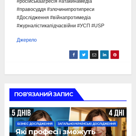
#російськаагресія #атакинамедіа
#правосуддя #злочинипротипреси
#Дослідження #війнапротимедіа
#журналістикапідчасвійни #УСП #USP
Джерело
ПОВ’ЯЗАНИЙ ЗАПИС
БІЗНЕС ДОСЛІДЖЕННЯ
ЗАГАЛЬНОУКРАЇНСЬКІ ДОСЛІДЖЕННЯ
Які професії зможуть