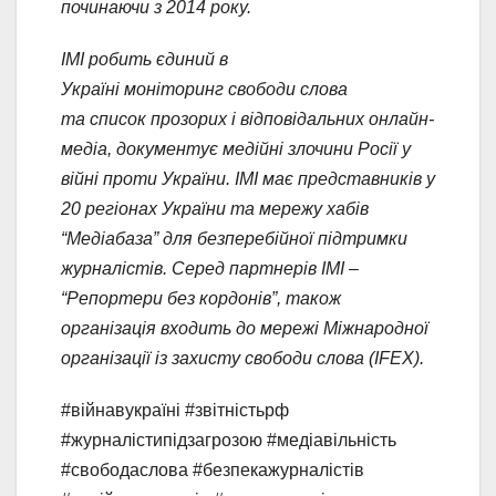
починаючи з 2014 року.
ІМІ робить єдиний в
Україні моніторинг свободи слова
та список прозорих і відповідальних онлайн-
медіа, документує медійні злочини Росії у
війні проти України. ІМІ має представників у
20 регіонах України та мережу хабів
“Медіабаза” для безперебійної підтримки
журналістів. Серед партнерів ІМІ –
“Репортери без кордонів”, також
організація входить до мережі Міжнародної
організації із захисту свободи слова (IFEX).
#війнавукраїні #звітністьрф
#журналістипідзагрозою #медіавільність
#свободаслова #безпекажурналістів