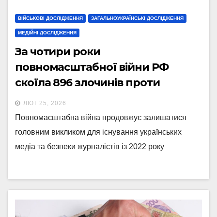
ВІЙСЬКОВІ ДОСЛІДЖЕННЯ
ЗАГАЛЬНОУКРАЇНСЬКІ ДОСЛІДЖЕННЯ
МЕДІЙНІ ДОСЛІДЖЕННЯ
За чотири роки
повномасштабної війни РФ
скоїла 896 злочинів проти
журналістів та медіа
ЛЮТ 25, 2026
Повномасштабна війна продовжує залишатися
головним викликом для існування українських
медіа та безпеки журналістів із 2022 року