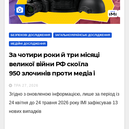
БЕЗПЕКОВІ ДОСЛІДЖЕННЯ
ЗАГАЛЬНОУКРАЇНСЬКІ ДОСЛІДЖЕННЯ
МЕДІЙНІ ДОСЛІДЖЕННЯ
За чотири роки й три місяці
великої війни РФ скоїла
950 злочинів проти медіа і
журналістів в Україні (оновлено)
ТРА 27, 2026
Згідно з оновленою інформацією, лише за період із
24 квітня до 24 травня 2026 року ІМІ зафіксував 13
нових випадків