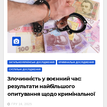
ЗАГАЛЬНОУКРАЇНСЬКІ ДОСЛІДЖЕННЯ
КРИМІНАЛЬНІ ДОСЛІДЖЕННЯ
СУСПІЛЬНІ ДОСЛІДЖЕННЯ
Злочинність у воєнний час:
результати найбільшого
опитування щодо кримінальної
ситуації в Україні.
ГРУ 16, 2025