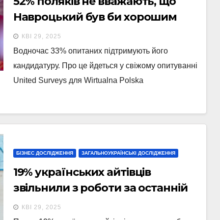
52% поляків не вважають, що
Навроцький був би хорошим
президентом — опитування
КВІ 29, 2025
Водночас 33% опитаних підтримують його
кандидатуру. Про це йдеться у свіжому опитуванні
United Surveys для Wirtualna Polska
БІЗНЕС ДОСЛІДЖЕННЯ
ЗАГАЛЬНОУКРАЇНСЬКІ ДОСЛІДЖЕННЯ
19% українських айтівців
звільнили з роботи за останній
рік, понад половина боїться її
КВІ 29, 2025
втратити — опитування DOU