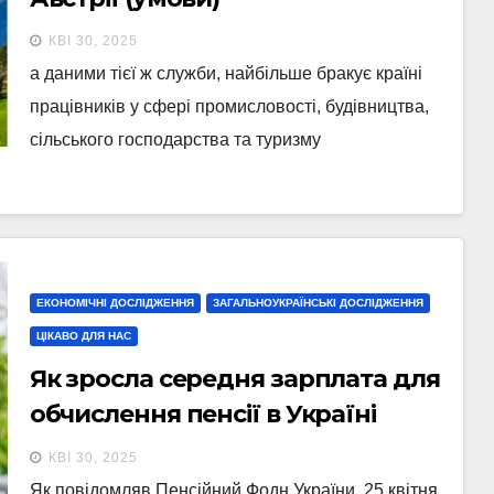
КВІ 30, 2025
а даними тієї ж служби, найбільше бракує країні
працівників у сфері промисловості, будівництва,
сільського господарства та туризму
ЕКОНОМІЧНІ ДОСЛІДЖЕННЯ
ЗАГАЛЬНОУКРАЇНСЬКІ ДОСЛІДЖЕННЯ
ЦІКАВО ДЛЯ НАС
Як зросла середня зарплата для
обчислення пенсії в Україні
(інфографіка)
КВІ 30, 2025
Як повідомляв Пенсійний Фодн України, 25 квітня