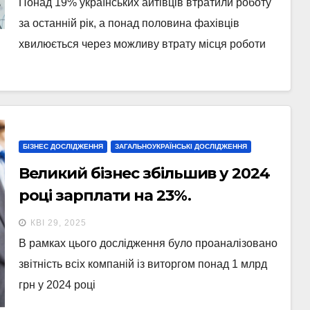
Понад 19% українських айтівців втратили роботу
за останній рік, а понад половина фахівців
хвилюється через можливу втрату місця роботи
БІЗНЕС ДОСЛІДЖЕННЯ
ЗАГАЛЬНОУКРАЇНСЬКІ ДОСЛІДЖЕННЯ
Великий бізнес збільшив у 2024
році зарплати на 23%.
Дослідження Forbes Ukraine
КВІ 29, 2025
В рамках цього дослідження було проаналізовано
звітність всіх компаній із виторгом понад 1 млрд
грн у 2024 році