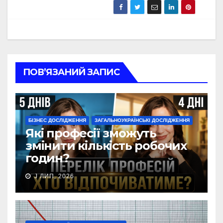
ПОВ’ЯЗАНИЙ ЗАПИС
БІЗНЕС ДОСЛІДЖЕННЯ
ЗАГАЛЬНОУКРАЇНСЬКІ ДОСЛІДЖЕННЯ
Які професії зможуть
змінити кількість робочих
годин?
J ЛИП, 2026