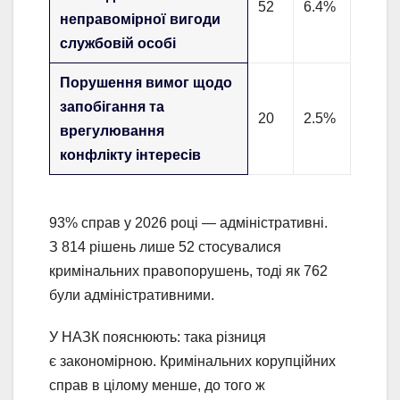
52
6.4%
неправомірної вигоди
службовій особі
Порушення вимог щодо
запобігання та
20
2.5%
врегулювання
конфлікту інтересів
93% справ у 2026 році — адміністративні.
З 814 рішень лише 52 стосувалися
кримінальних правопорушень, тоді як 762
були адміністративними.
У НАЗК пояснюють: така різниця
є закономірною. Кримінальних корупційних
справ в цілому менше, до того ж