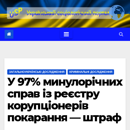
Перейти
до
вмісту
ЗАГАЛЬНОУКРАЇНСЬКІ ДОСЛІДЖЕННЯ
КРИМІНАЛЬНІ ДОСЛІДЖЕННЯ
У 97% минулорічних
справ із реєстру
корупціонерів
покарання — штраф