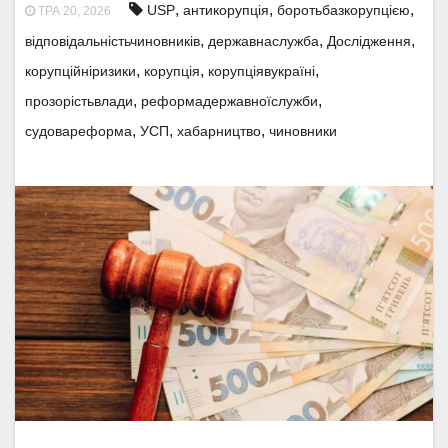
,
,
,
USP
антикорупція
боротьбазкорупцією
ТРА 20, 2026
,
,
,
відповідальністьчиновників
державнаслужба
Дослідження
,
,
,
корупційніризики
корупція
корупціявукраїні
,
,
прозорістьвлади
реформадержавноїслужби
,
,
,
судовареформа
УСП
хабарництво
чиновники