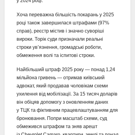
у 2024 році.
Хоча переважна більшість покарань у 2025
році також завершилася штрафами (97%
справ), реєстр містив і значно суворіші
вироки. Торік суди призначали реальні
строки ув’язнення, громадські роботи,
обмеження волі та іспитові строки.
Найбільший штраф 2025 року — понад 1,24
мільйона гривень — отримав київський
адвокат, який продавав чоловікам схеми
ухилення від мобілізації. За 15 тисяч доларів
він обіцяв допомогу з оновленням даних
у ТЦК та фіктивним працевлаштуванням для
бронювання. Попри масштаб схеми, суд
обмежився штрафом та зняв арешт
із Chevrolet Camaro, квартири, землі та понад