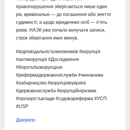
правопорушення зберігаються лише один
рік, кримінальні — до погашення або зняття
судимості, а щодо юридичних осіб — п’ять
років. НАЗК уже почало вилучати записи,
строк зберігання яких минув.
#відповідальністьчиновників #корупція
#антикорупція #Дослідження
#боротьбазкорупцією
#реформадержавноїслужби #чиновники
#хабарництво #корупціявукраїні
#державнаслужба #корупційніризики
#прозорістьвлади #судовареформа #УСП
#USP
Джерело