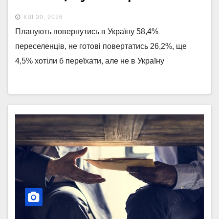
обстрілів – соцдослідження
КВІ 30, 2026
Планують повернутись в Україну 58,4%
переселенців, не готові повертатись 26,2%, ще
4,5% хотіли б переїхати, але не в Україну