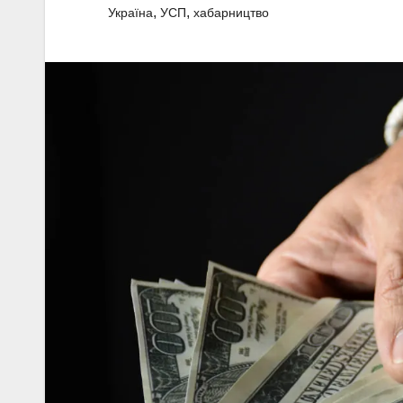
,
,
Україна
УСП
хабарництво