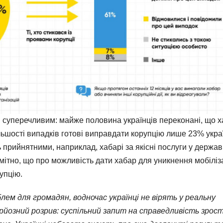
 суперечливим: майже половина українців переконані, що х
льшості випадків готові виправдати корупцію лише 23% украї
 прийнятними, наприклад, хабарі за якісні послуги у держа
мітно, що про можливість дати хабар для уникнення мобіліза
рупцію.
лем для громадян, водночас українці не вірять у реальну
йозний розрив: суспільний запит на справедливість зрост