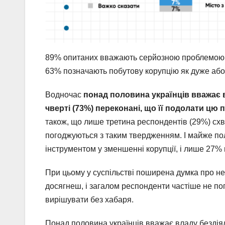
89% опитаних вважають серйозною проблемою пе
63% позначають побутову корупцію як дуже або
Водночас
понад
половина українців вважає в
чверті (73%) переконані, що її подолати ц
також, що лише третина респондентів (29%) схв
погоджуються з таким твердженням. І майже п
інструментом у зменшенні корупції, і лише 27% 
При цьому у суспільстві поширена думка про не
досягнеш, і загалом респонденти частіше не п
вирішувати без хабаря.
Понад половина українців вважає владу бездіял