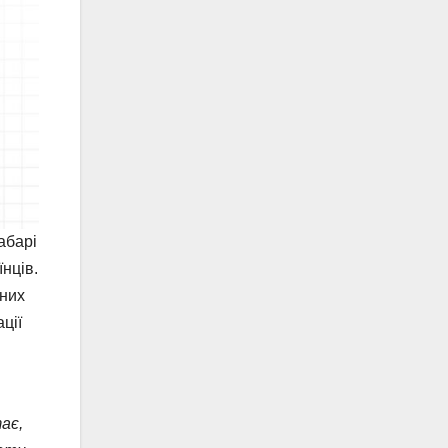
абарі
нців.
вних
ції
ає,