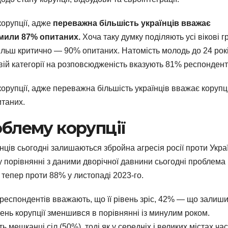
корупції, адже
переважна більшість українців вважає
мили 87% опитаних.
Хоча таку думку поділяють усі вікові г
більш критично — 90% опитаних. Натомість молодь до 24 рок
вій категорії на розповсюдженість вказують 81% респондент
орупції, адже переважна більшість українців вважає корупц
таних.
облему корупції
нців сьогодні залишаються збройна агресія росії проти Укра
у порівнянні з даними дворічної давнини сьогодні проблема
тепер проти 88% у листопаді 2023-го.
 респондентів вважають, що її рівень зріс, 42% — що залиш
івень корупції зменшився в порівнянні із минулим роком.
мешканці сіл (50%), тоді як у середніх і великих містах ча