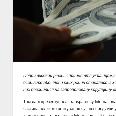
Попри високий рівень сприйняття українцями к
особисто або члени їхніх родин стикалися із к
них погодилися на запропоновану корупційну д
Такі дані презентувала Transparency Internationa
частина великого опитування суспільної думки у
замовлення Transparency International Ukraine щ