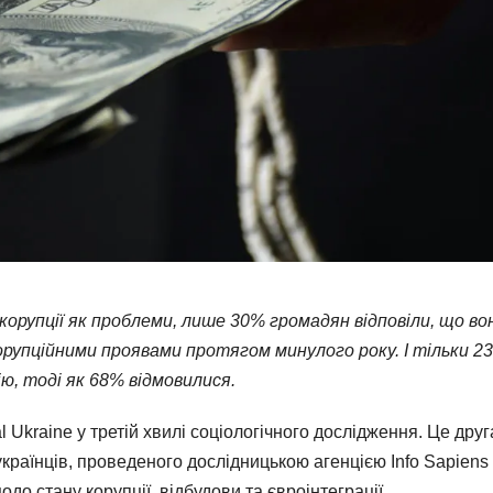
орупції як проблеми, лише 30% громадян відповіли, що во
орупційними проявами протягом минулого року. І тільки 23
ію, тоді як 68% відмовилися.
l Ukraine у третій хвилі соціологічного дослідження. Це друг
країнців, проведеного дослідницькою агенцією Info Sapiens
одо стану корупції, відбудови та євроінтеграції.