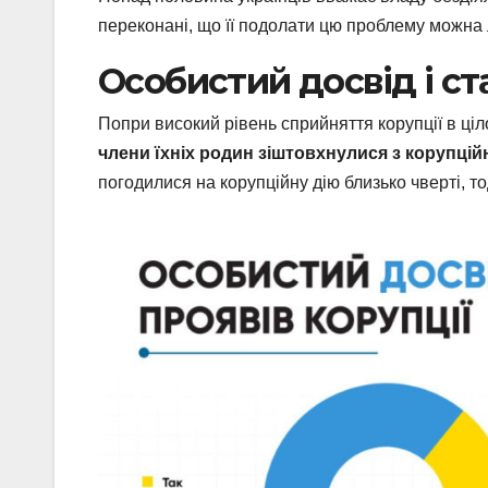
переконані, що її подолати цю проблему можн
Особистий досвід і ст
Попри високий рівень сприйняття корупції в ціл
члени їхніх родин зіштовхнулися з корупці
погодилися на корупційну дію близько чверті, то