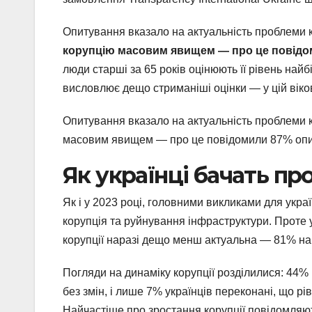
Опитування вказало на актуальність проблеми 
корупцію масовим явищем — про це повідо
люди старші за 65 років оцінюють її рівень най
висловлює дещо стриманіші оцінки — у цій віко
Опитування вказало на актуальність проблеми к
масовим явищем — про це повідомили 87% опи
Як українці бачать пр
Як і у 2023 році, головними викликами для украї
корупція та руйнування інфраструктури. Проте 
корупції наразі дещо менш актуальна — 81% на 
Погляди на динаміку корупції розділилися: 44%
без змін, і лише 7% українців переконані, що р
Найчастіше про зростання корупції повідомляють 