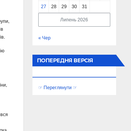
27
28
29
30
31
Липень 2026
рупи,
ів
ів.
« Чер
ію
ПОПЕРЕДНЯ ВЕРСІЯ
ПОРТАЛУ
їни,
☞ Переглянути ☞
ився
стка