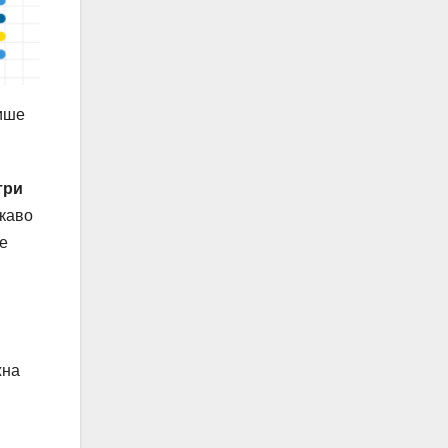
лише
три
каво
не
жна