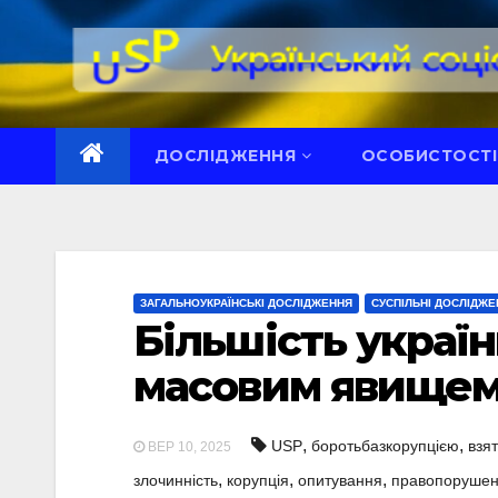
Перейти
до
вмісту
ДОСЛІДЖЕННЯ
ОСОБИСТОСТІ
ЗАГАЛЬНОУКРАЇНСЬКІ ДОСЛІДЖЕННЯ
СУСПІЛЬНІ ДОСЛІДЖЕ
Більшість украї
масовим явищем
,
,
USP
боротьбазкорупцією
взя
ВЕР 10, 2025
,
,
,
злочинність
корупція
опитування
правопоруше