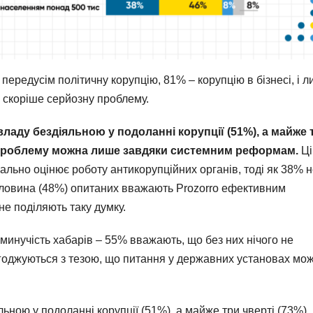
редусім політичну корупцію, 81% – корупцію в бізнесі, і 
 скоріше серйозну проблему.
ладу бездіяльною у подоланні корупції (51%), а майже 
ю проблему можна лише завдяки системним реформам.
Ці
ально оцінює роботу антикорупційних органів, тоді як 38% 
оловина (48%) опитаних вважають Prozorro ефективним
не поділяють таку думку.
минучість хабарів – 55% вважають, що без них нічого не
огоджуються з тезою, що питання у державних установах мо
ьною у подоланні корупції (51%), а майже три чверті (73%)