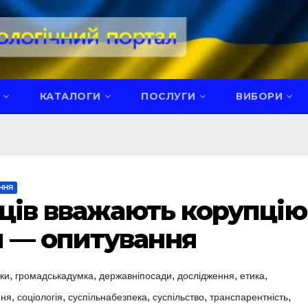
КАТАЛОГИ
ПОСЛУГИ
ВИБОРИ
ННЯ
нців вважають корупцію
 — опитування
,
,
,
,
,
тки
громадськадумка
державніпосади
дослідження
етика
,
,
,
,
,
ння
соціологія
суспільнабезпека
суспільство
транспарентність