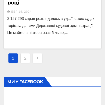
році
БЕР 15, 2024
3 157 293 справ розглядалось в українських судах
торік, за даними Державної судової адміністрації.
Це майже в півтора рази більше,…
Навігація
1
2
записів
МИ У FACEBOOK