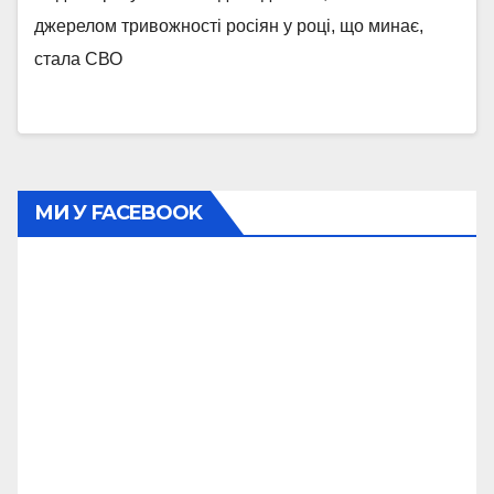
джерелом тривожності росіян у році, що минає,
стала СВО
МИ У FACEBOOK