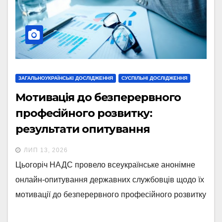
ЗАГАЛЬНОУКРАЇНСЬКІ ДОСЛІДЖЕННЯ
СУСПІЛЬНІ ДОСЛІДЖЕННЯ
Мотивація до безперервного
професійного розвитку:
результати опитування
державних службовців
ЛИП 13, 2026
Цьогоріч НАДС провело всеукраїнське анонімне
онлайн-опитування державних службовців щодо їх
мотивації до безперервного професійного розвитку