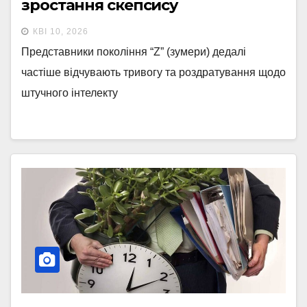
зростання скепсису
КВІ 10, 2026
Представники покоління “Z” (зумери) дедалі
частіше відчувають тривогу та роздратування щодо
штучного інтелекту