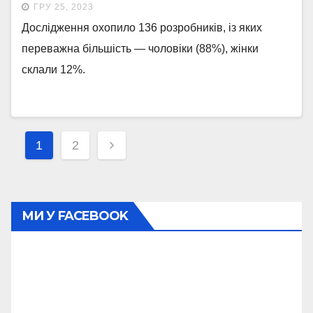
ГРУ 25, 2023
Дослідження охопило 136 розробників, із яких
переважна більшість — чоловіки (88%), жінки
склали 12%.
Навігація
1
2
записів
МИ У FACEBOOK