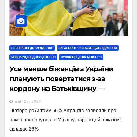
БЕЗПЕКОВІ ДОСЛІДЖЕННЯ
ЗАГАЛЬНОУКРАЇНСЬКІ ДОСЛІДЖЕННЯ
МІЖНАРОДНІ ДОСЛІДЖЕННЯ
СУСПІЛЬНІ ДОСЛІДЖЕННЯ
Усе менше біженців з України
планують повертатися з-за
кордону на Батьківщину —
опитування
БЕР 25, 2024
Півтора роки тому 50% мігрантів заявляли про
намір повернутися в Україну, наразі цей показник
складає 26%