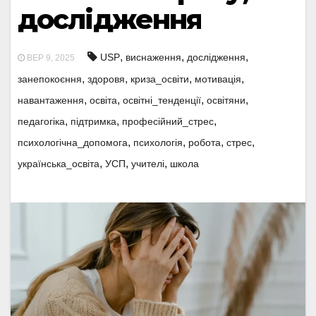
дослідження
,
,
,
USP
виснаження
дослідження
ВЕР 9, 2025
,
,
,
,
занепокоєння
здоровя
криза_освіти
мотивація
,
,
,
,
навантаження
освіта
освітні_тенденції
освітяни
,
,
,
педагогіка
підтримка
професійний_стрес
,
,
,
,
психологічна_допомога
психологія
робота
стрес
,
,
,
українська_освіта
УСП
учителі
школа