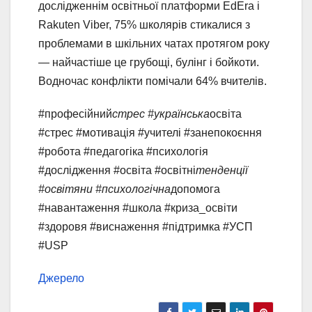
дослідженнім освітньої платформи EdEra і
Rakuten Viber, 75% школярів стикалися з
проблемами в шкільних чатах протягом року
— найчастіше це грубощі, булінг і бойкоти.
Водночас конфлікти помічали 64% вчителів.
#професійний
стрес #українська
освіта
#стрес #мотивація #учителі #занепокоєння
#робота #педагогіка #психологія
#дослідження #освіта #освітні
тенденції
#освітяни #психологічна
допомога
#навантаження #школа #криза_освіти
#здоровя #виснаження #підтримка #УСП
#USP
Джерело