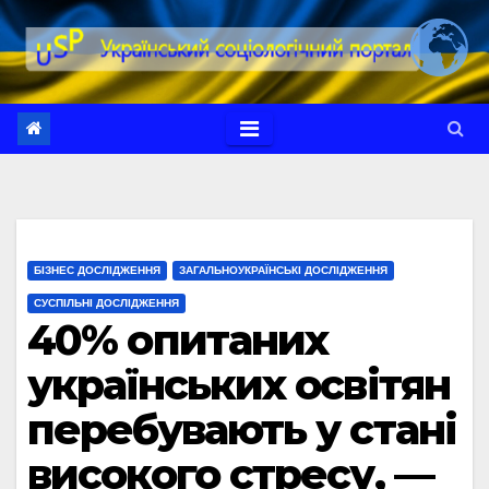
Перейти
до
вмісту
БІЗНЕС ДОСЛІДЖЕННЯ
ЗАГАЛЬНОУКРАЇНСЬКІ ДОСЛІДЖЕННЯ
СУСПІЛЬНІ ДОСЛІДЖЕННЯ
40% опитаних
українських освітян
перебувають у стані
високого стресу, —