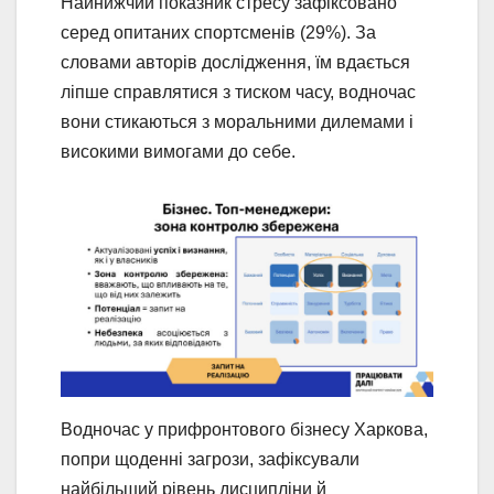
Найнижчий показник стресу зафіксовано
серед опитаних спортсменів (29%). За
словами авторів дослідження, їм вдається
ліпше справлятися з тиском часу, водночас
вони стикаються з моральними дилемами і
високими вимогами до себе.
Водночас у прифронтового бізнесу Харкова,
попри щоденні загрози, зафіксували
найбільший рівень дисципліни й