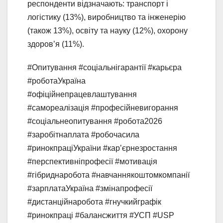
респонденти відзначають: транспорт і
логістику (13%), виробництво та інженерію
(також 13%), освіту та науку (12%), охорону
здоров’я (11%).
#Опитування #соціальнігарантії #карьєра
#роботаУкраїна
#офіційнепрацевлаштування
#самореалізація #професійневигорання
#соціальнеопитування #робота2026
#заробітнаплата #робочасила
#ринокпраціУкраїни #карʼєрнезростання
#перспективніпрофесії #мотивація
#гібриднаробота #навчаннякоштомкомпанії
#зарплатаУкраїна #змінапрофесії
#дистанційнаробота #гнучкийграфік
#ринокпраці #балансжиття #УСП #USP