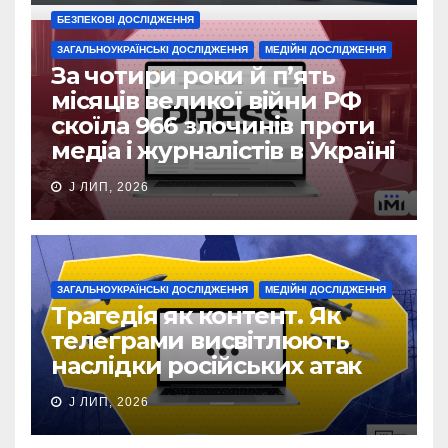
БЕЗПЕКОВІ ДОСЛІДЖЕННЯ
ЗАГАЛЬНОУКРАЇНСЬКІ ДОСЛІДЖЕННЯ
МЕДІЙНІ ДОСЛІДЖЕННЯ
За чотири роки й п’ять
місяців великої війни РФ
скоїла 966 злочинів проти
медіа і журналістів в Україні
J ЛИП, 2026
ЗАГАЛЬНОУКРАЇНСЬКІ ДОСЛІДЖЕННЯ
МЕДІЙНІ ДОСЛІДЖЕННЯ
Трагедія як контент. Як
телеграми висвітлюють
наслідки російських атак
J ЛИП, 2026