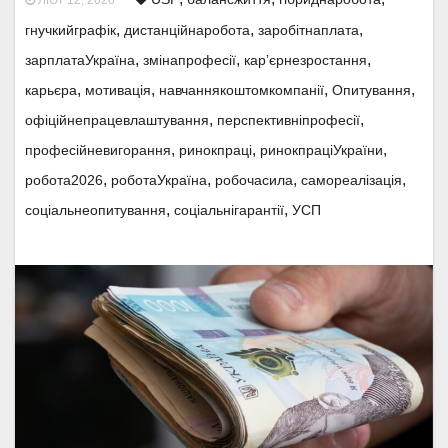
ЛЮТ 12, 2026
,
,
,
гнучкийграфік
дистанційнаробота
заробітнаплата
,
,
,
зарплатаУкраїна
змінапрофесії
карʼєрнезростання
,
,
,
,
карьєра
мотивація
навчаннякоштомкомпанії
Опитування
,
,
офіційнепрацевлаштування
перспективніпрофесії
,
,
,
професійневигорання
ринокпраці
ринокпраціУкраїни
,
,
,
,
робота2026
роботаУкраїна
робочасила
самореалізація
,
,
соціальнеопитування
соціальнігарантії
УСП