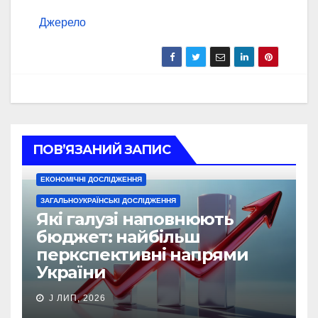
Джерело
ПОВ’ЯЗАНИЙ ЗАПИС
ЕКОНОМІЧНІ ДОСЛІДЖЕННЯ
ЗАГАЛЬНОУКРАЇНСЬКІ ДОСЛІДЖЕННЯ
Які галузі наповнюють
бюджет: найбільш
перкспективні напрями
України
J ЛИП, 2026