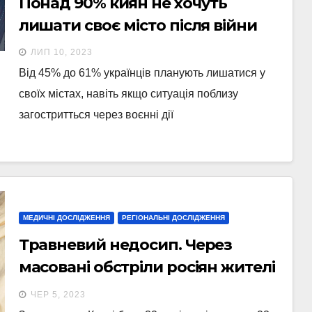
Понад 90% киян не хочуть
лишати своє місто після війни
ЛИП 10, 2023
Від 45% до 61% українців планують лишатися у
своїх містах, навіть якщо ситуація поблизу
загостритться через воєнні дії
МЕДИЧНІ ДОСЛІДЖЕННЯ
РЕГІОНАЛЬНІ ДОСЛІДЖЕННЯ
Травневий недосип. Через
масовані обстріли росіян жителі
Києва могли недосипати 39% від
ЧЕР 5, 2023
місячної норми. Розрахунки