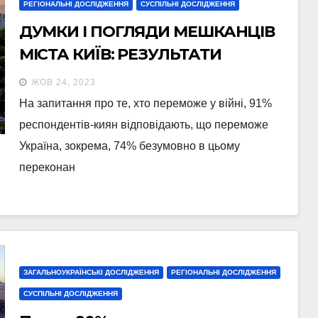
РЕГІОНАЛЬНІ ДОСЛІДЖЕННЯ
СУСПІЛЬНІ ДОСЛІДЖЕННЯ
ДУМКИ І ПОГЛЯДИ МЕШКАНЦІВ
МІСТА КИЇВ: РЕЗУЛЬТАТИ
ТЕЛЕФОННОГО ОПИТУВАННЯ,
ЖОВ 24, 2023
ПРОВЕДЕНОГО 12-16 ЖОВТНЯ
На запитання про те, хто переможе у війні, 91%
2023 РОКУ
респондентів-киян відповідають, що переможе
Україна, зокрема, 74% безумовно в цьому
переконан
ЗАГАЛЬНОУКРАЇНСЬКІ ДОСЛІДЖЕННЯ
РЕГІОНАЛЬНІ ДОСЛІДЖЕННЯ
СУСПІЛЬНІ ДОСЛІДЖЕННЯ