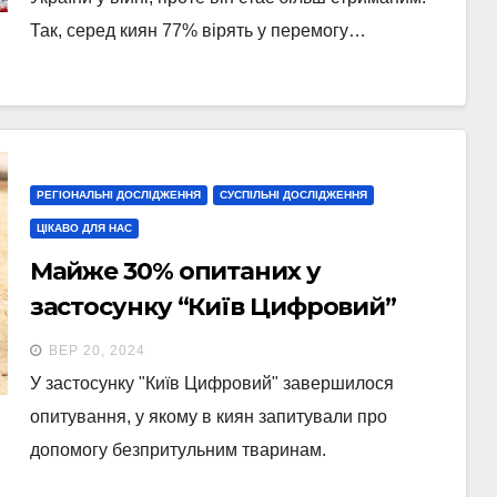
Так, серед киян 77% вірять у перемогу…
РЕГІОНАЛЬНІ ДОСЛІДЖЕННЯ
СУСПІЛЬНІ ДОСЛІДЖЕННЯ
ЦІКАВО ДЛЯ НАС
Майже 30% опитаних у
застосунку “Київ Цифровий”
жителів столиці забирали
ВЕР 20, 2024
безпритульну тварину з вулиці
У застосунку "Київ Цифровий" завершилося
додому
опитування, у якому в киян запитували про
допомогу безпритульним тваринам.