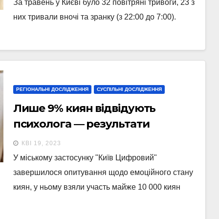
За травень у Києві було 32 повітряні тривоги, 23 з
Forbes
них тривали вночі та зранку (з 22:00 до 7:00).
РЕГІОНАЛЬНІ ДОСЛІДЖЕННЯ
СУСПІЛЬНІ ДОСЛІДЖЕННЯ
Лише 9% киян відвідують
психолога — результати
опитування у “Київ Цифровий”
КВІ 19, 2023
У міському застосунку "Київ Цифровий"
завершилося опитування щодо емоційного стану
киян, у ньому взяли участь майже 10 000 киян