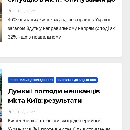
Дня Києва 2026
ЧЕР 1, 2026
46% опитаних киян кажуть, що справи в Україні
загалом йдуть у неправильному напрямку, тоді як
32% - що в правильному
РЕГІОНАЛЬНІ ДОСЛІДЖЕННЯ
СУСПІЛЬНІ ДОСЛІДЖЕННЯ
Думки і погляди мешканців
міста Київ: результати
телефонного опитування,
БЕР 7, 2025
проведеного 17-27 лютого 2025
Кияни зберігають оптимізм щодо перемоги
року
України у війні, проте він стає більш стриманим.