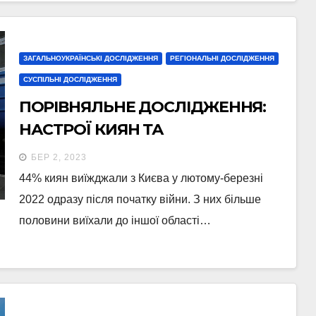
ЗАГАЛЬНОУКРАЇНСЬКІ ДОСЛІДЖЕННЯ
РЕГІОНАЛЬНІ ДОСЛІДЖЕННЯ
СУСПІЛЬНІ ДОСЛІДЖЕННЯ
ПОРІВНЯЛЬНЕ ДОСЛІДЖЕННЯ:
НАСТРОЇ КИЯН ТА
ПЕРЕСЕЛЕНЦІВ (16-27 ЛЮТОГО
БЕР 2, 2023
2023)
44% киян виїжджали з Києва у лютому-березні
2022 одразу після початку війни. З них більше
половини виїхали до іншої області…