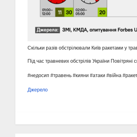
Скільки разів обстрілювали Київ ракетами у тра
Під час травневих обстрілів України Повітряні 
#недосип #травень #кияни #атаки #війна #рак
Джерело