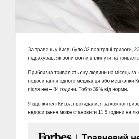
За травень у Києві було 32 повітряні тривоги, 23
підрахував, як вони могли вплинути на триваліс
Приблизна тривалість сну людини на місяць за 
недосипання одного мешканця або мешканки Киє
після неї – 84 години. Тобто 39% від норми.
Якщо жителі Києва прокидалися за кожної тривоги
недосипання може становити 11,5 години на лю