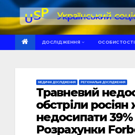
Перейти
до
вмісту
ДОСЛІДЖЕННЯ
ОСОБИСТОСТІ
МЕДИЧНІ ДОСЛІДЖЕННЯ
РЕГІОНАЛЬНІ ДОСЛІДЖЕННЯ
Травневий недос
обстріли росіян
недосипати 39% 
Розрахунки Forb