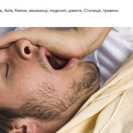
,
,
,
,
,
,
,
и
Київ
Кияни
мешканці
недосип
ракети
Столиця
травень