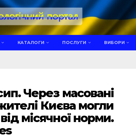
КАТАЛОГИ
ПОСЛУГИ
ВИБОРИ
ип. Через масовані
 жителі Києва могли
від місячної норми.
es