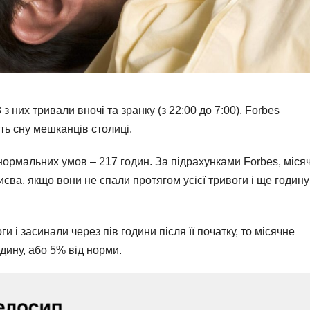
 з них тривали вночі та зранку (з 22:00 до 7:00). Forbes
ть сну мешканців столиці.
нормальних умов – 217 годин. За підрахунками Forbes, міся
ва, якщо вони не спали протягом усієї тривоги і ще годину
 і засинали через пів години після її початку, то місячне
дину, або 5% від норми.