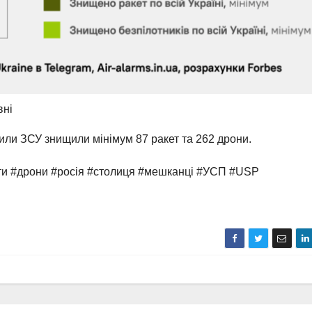
вні
сили ЗСУ знищили мінімум 87 ракет та 262 дрони.
ети #дрони #росія #столиця #мешканці #УСП #USP