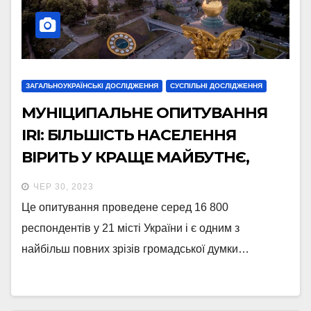
ЗАГАЛЬНОУКРАЇНСЬКІ ДОСЛІДЖЕННЯ
СУСПІЛЬНІ ДОСЛІДЖЕННЯ
МУНІЦИПАЛЬНЕ ОПИТУВАННЯ
IRI: БІЛЬШІСТЬ НАСЕЛЕННЯ
ВІРИТЬ У КРАЩЕ МАЙБУТНЄ,
СХВАЛЮЄ ЯКІСТЬ ПОСЛУГ
ЧЕР 30, 2023
МІСЦЕВОЇ ВЛАДИ ТА НЕ ПЛАНУЄ
Це опитування проведене серед 16 800
ПОКИДАТИ СВОЇ МІСТА
респондентів у 21 місті України і є одним з
найбільш повних зрізів громадської думки…