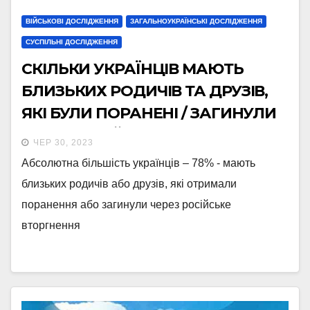
ВІЙСЬКОВІ ДОСЛІДЖЕННЯ
ЗАГАЛЬНОУКРАЇНСЬКІ ДОСЛІДЖЕННЯ
СУСПІЛЬНІ ДОСЛІДЖЕННЯ
СКІЛЬКИ УКРАЇНЦІВ МАЮТЬ
БЛИЗЬКИХ РОДИЧІВ ТА ДРУЗІВ,
ЯКІ БУЛИ ПОРАНЕНІ / ЗАГИНУЛИ
ЧЕРЕЗ РОСІЙСЬКЕ ВТОРГНЕННЯ:
ЧЕР 30, 2023
РЕЗУЛЬТАТИ ТЕЛЕФОННОГО
Абсолютна більшість українців – 78% - мають
ОПИТУВАННЯ, ПРОВЕДЕНОГО 26
близьких родичів або друзів, які отримали
ТРАВНЯ – 5 ЧЕРВНЯ 2023 РОКУ
поранення або загинули через російське
вторгнення