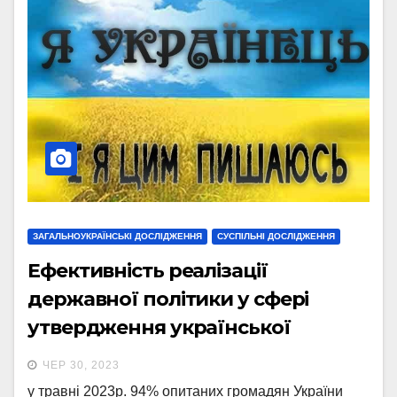
ЗАГАЛЬНОУКРАЇНСЬКІ ДОСЛІДЖЕННЯ
СУСПІЛЬНІ ДОСЛІДЖЕННЯ
Ефективність реалізації
державної політики у сфері
утвердження української
національної та громадянської
ЧЕР 30, 2023
ідентичності: соціологічні
у травні 2023р. 94% опитаних громадян України