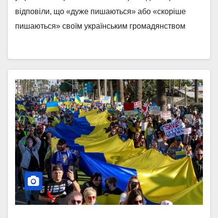
індикатори (травень 2023р.)
відповіли, що «дуже пишаються» або «скоріше
пишаються» своїм українським громадянством