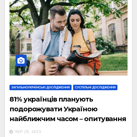
ЗАГАЛЬНОУКРАЇНСЬКІ ДОСЛІДЖЕННЯ
СУСПІЛЬНІ ДОСЛІДЖЕННЯ
81% українців планують
подорожувати Україною
найближчим часом – опитування
Держтуризму
ЧЕР 29, 2023