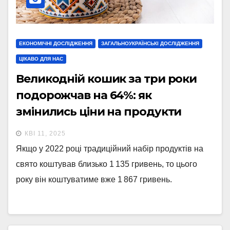
ЕКОНОМІЧНІ ДОСЛІДЖЕННЯ
ЗАГАЛЬНОУКРАЇНСЬКІ ДОСЛІДЖЕННЯ
ЦІКАВО ДЛЯ НАС
Великодній кошик за три роки
подорожчав на 64%: як
змінились ціни на продукти
(інфографіка)
КВІ 11, 2025
Якщо у 2022 році традиційний набір продуктів на
свято коштував близько 1 135 гривень, то цього
року він коштуватиме вже 1 867 гривень.