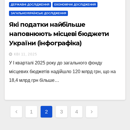
ДЕРЖАВНІ ДОСЛІДЖЕННЯ
ЕКОНОМІЧНІ ДОСЛІДЖЕННЯ
ЗАГАЛЬНОУКРАЇНСЬКІ ДОСЛІДЖЕННЯ
Які податки найбільше
наповнюють місцеві бюджети
України (інфографіка)
КВІ 11, 2025
У I кварталі 2025 року до загального фонду
місцевих бюджетів надійшло 120 млрд грн, що на
18,4 млрд грн більше…
Навігація
1
2
3
4
записів