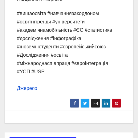
#вищаосвіта #навчаннязакордоном
#освітнітренди #університети
#академічнамобільність #ЄС #статистика
#дослідження #інфографіка
#іноземністуденти #європейськийсоюз
#Дослідження #освіта
#міжнароднаспівпраця #євроінтеграція
#УСП #USP
Джерело