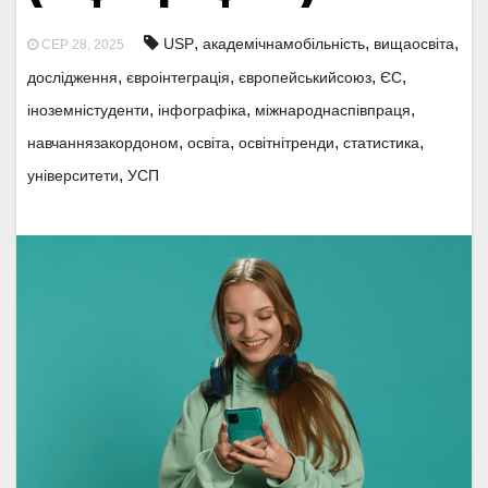
,
,
,
USP
академічнамобільність
вищаосвіта
СЕР 28, 2025
,
,
,
,
дослідження
євроінтеграція
європейськийсоюз
ЄС
,
,
,
іноземністуденти
інфографіка
міжнароднаспівпраця
,
,
,
,
навчаннязакордоном
освіта
освітнітренди
статистика
,
університети
УСП