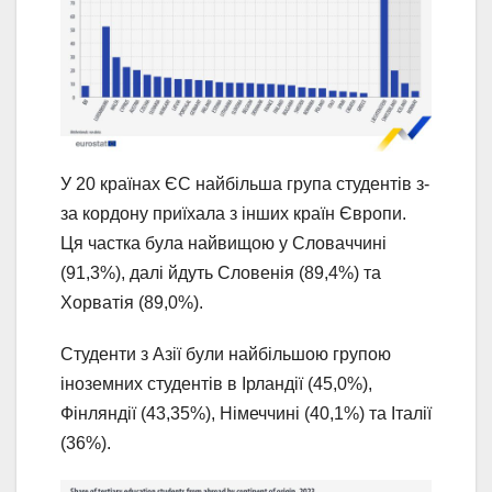
У 20 країнах ЄС найбільша група студентів з-
за кордону приїхала з інших країн Європи.
Ця частка була найвищою у Словаччині
(91,3%), далі йдуть Словенія (89,4%) та
Хорватія (89,0%).
Студенти з Азії були найбільшою групою
іноземних студентів в Ірландії (45,0%),
Фінляндії (43,35%), Німеччині (40,1%) та Італії
(36%).