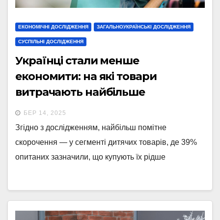
ЕКОНОМІЧНІ ДОСЛІДЖЕННЯ
ЗАГАЛЬНОУКРАЇНСЬКІ ДОСЛІДЖЕННЯ
СУСПІЛЬНІ ДОСЛІДЖЕННЯ
Українці стали менше
економити: на які товари
витрачають найбільше
(інфографіка)
БЕР 14, 2025
Згідно з дослідженням, найбільш помітне
скорочення — у сегменті дитячих товарів, де 39%
опитаних зазначили, що купують їх рідше