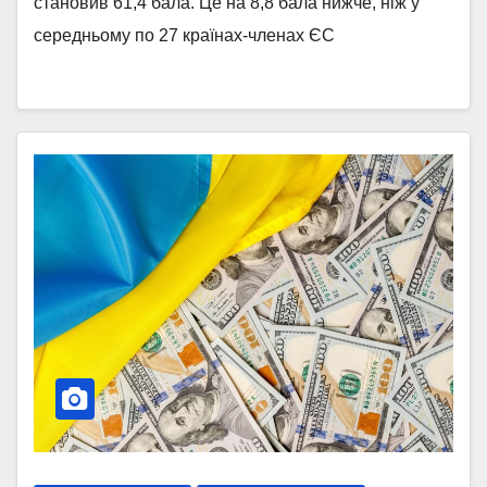
становив 61,4 бала. Це на 8,8 бала нижче, ніж у
середньому по 27 країнах-членах ЄС