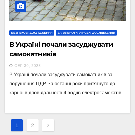
БЕЗПЕКОВІ ДОСЛІДЖЕННЯ
ЗАГАЛЬНОУКРАЇНСЬКІ ДОСЛІДЖЕННЯ
В Україні почали засуджувати
самокатників
СЕР 30, 2023
В Україні почали засуджувати самокатників за
порушення ПДР. За останні роки притягнуто до
карної відповідальності 4 водіїв електросамокатів
Навігація
1
2
записів