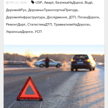
,
,
,
,
USP
Аварії
БезпекаНаДорозі
Водії
ТРА 22, 2026
,
,
ДорожнійРух
ДорожньоТранспортнаПригода
,
,
,
,
ДорожняІнфраструктура
Дослідження
ДТП
ПоганіДороги
,
,
,
РемонтДоріг
СтатистикаДТП
ТравматизмНаДорогах
,
УкраїнськіДороги
УСП