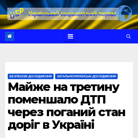
Перейти
до
вмісту
БЕЗПЕКОВІ ДОСЛІДЖЕННЯ
ЗАГАЛЬНОУКРАЇНСЬКІ ДОСЛІДЖЕННЯ
Майже на третину
поменшало ДТП
через поганий стан
доріг в Україні