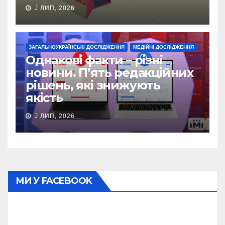
J ЛИП, 2026
ЗАГАЛЬНОУКРАЇНСЬКІ ДОСЛІДЖЕННЯ
МЕДІЙНІ ДОСЛІДЖЕННЯ
Однакові факти – різні
новини. П’ять редакційних
рішень, які знижують
якість
J ЛИП, 2026
МИ У FACEBOOK