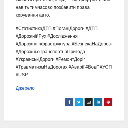
навіть тимчасово позбавити права
керування авто.
#СтатистикаДТП #ПоганіДороги #ДТП
#ДорожнійРух #Дослідження
#ДорожняІнфраструктура #БезпекаНаДорозі
#ДорожньоТранспортнаПригода
#УкраїнськіДороги #РемонтДоріг
#ТравматизмНаДорогах #Аварії #Водії #УСП
#USP
Джерело