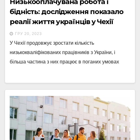
Низькооплачувана робота і
бідність: дослідження показало
реалії життя українців у Чехії
ГРУ 20, 2023
У Чехії продовжує зростати кількість
низькокваліфікованих працівників з України, і
більша частина з них працює в поганих умовах