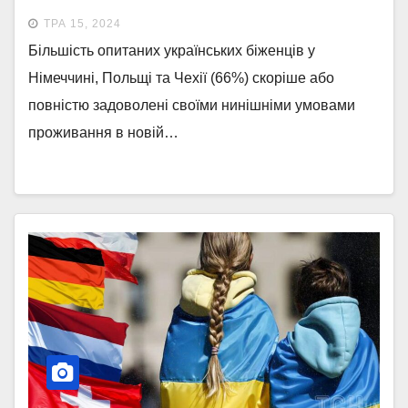
ЖИТТЯМ ЗАКОРДОНОМ,
ТРА 15, 2024
ПОВЕРНЕННЯ В УКРАЇНУ,
Більшість опитаних українських біженців у
ІНТЕРЕС ДО СИТУАЦІЇ В УКРАЇНІ
Німеччині, Польщі та Чехії (66%) скоріше або
повністю задоволені своїми нинішніми умовами
проживання в новій…