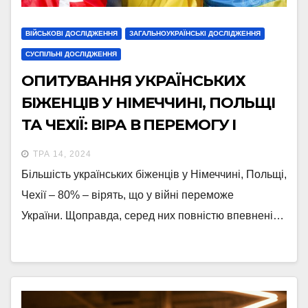
ВІЙСЬКОВІ ДОСЛІДЖЕННЯ
ЗАГАЛЬНОУКРАЇНСЬКІ ДОСЛІДЖЕННЯ
СУСПІЛЬНІ ДОСЛІДЖЕННЯ
ОПИТУВАННЯ УКРАЇНСЬКИХ
БІЖЕНЦІВ У НІМЕЧЧИНІ, ПОЛЬЩІ
ТА ЧЕХІЇ: ВІРА В ПЕРЕМОГУ І
СТАВЛЕННЯ ДО ОДНОГО З
ТРА 14, 2024
МОЖЛИВИХ СЦЕНАРІЇВ
Більшість українських біженців у Німеччині, Польщі,
Чехії – 80% – вірять, що у війні переможе
України. Щоправда, серед них повністю впевнені…