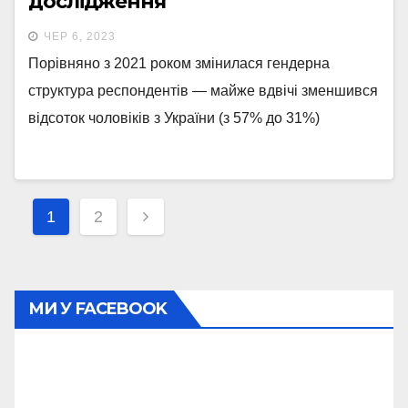
дослідження
ЧЕР 6, 2023
Порівняно з 2021 роком змінилася гендерна
структура респондентів — майже вдвічі зменшився
відсоток чоловіків з України (з 57% до 31%)
Навігація
1
2
записів
МИ У FACEBOOK