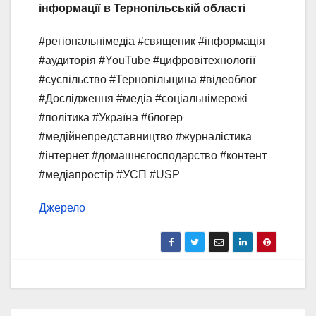
інформації в Тернопільській області
#регіональнімедіа #священик #інформація
#аудиторія #YouTube #цифровітехнології
#суспільство #Тернопільщина #відеоблог
#Дослідження #медіа #соціальнімережі
#політика #Україна #блогер
#медійнепредставництво #журналістика
#інтернет #домашнєгосподарство #контент
#медіапростір #УСП #USP
Джерело