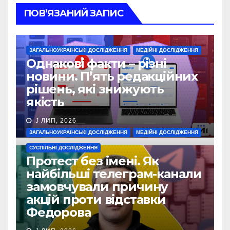
ПОВ’ЯЗАНИЙ ЗАПИС
ЗАГАЛЬНОУКРАЇНСЬКІ ДОСЛІДЖЕННЯ
МЕДІЙНІ ДОСЛІДЖЕННЯ
Однакові факти – різні
новини. П’ять редакційних
рішень, які знижують
якість
J ЛИП, 2026
ЗАГАЛЬНОУКРАЇНСЬКІ ДОСЛІДЖЕННЯ
МЕДІЙНІ ДОСЛІДЖЕННЯ
СУСПІЛЬНІ ДОСЛІДЖЕННЯ
Протест без імені. Як
найбільші телеграм-канали
замовчували причину
акцій проти відставки
Федорова