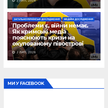
J ЛИП, 2026
ЗАГАЛЬНОУКРАЇНСЬКІ ДОСЛІДЖЕННЯ
МЕДІЙНІ ДОСЛІДЖЕННЯ
Проблеми є, війни немає.
Як кримські медіа
пояснюють кризи на
окупованому півострові
J ЛИП, 2026
МИ У FACEBOOK