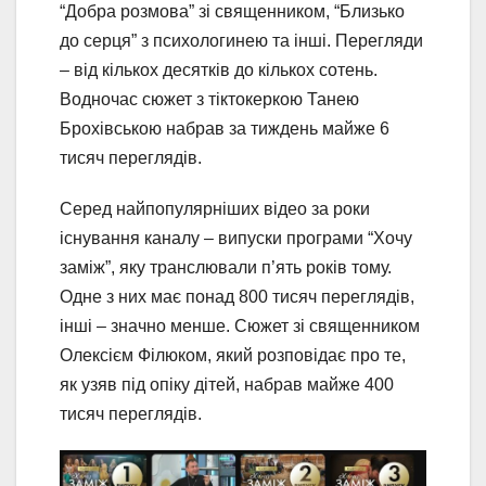
“Добра розмова” зі священником, “Близько
до серця” з психологинею та інші. Перегляди
– від кількох десятків до кількох сотень.
Водночас сюжет з тіктокеркою Танею
Брохівською набрав за тиждень майже 6
тисяч переглядів.
Серед найпопулярніших відео за роки
існування каналу – випуски програми “Хочу
заміж”, яку транслювали п’ять років тому.
Одне з них має понад 800 тисяч переглядів,
інші – значно менше. Сюжет зі священником
Олексієм Філюком, який розповідає про те,
як узяв під опіку дітей, набрав майже 400
тисяч переглядів.