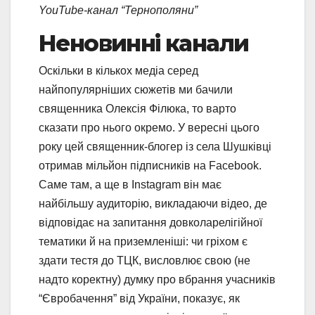
YouTube-канал “Тернополяни”
Неновинні канали
Оскільки в кількох медіа серед
найпопулярніших сюжетів ми бачили
священника Олексія Філюка, то варто
сказати про нього окремо. У вересні цього
року цей священник-блогер із села Шушківці
отримав мільйон підписників на Facebook.
Саме там, а ще в Instagram він має
найбільшу аудиторію, викладаючи відео, де
відповідає на запитання довколарелігійної
тематики й на приземленіші: чи гріхом є
здати тестя до ТЦК, висловлює свою (не
надто коректну) думку про вбрання учасників
“Євробачення” від України, показує, як