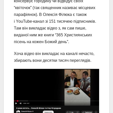
консервує городину чи відвідує своїх
“квіточок” (так священник називає місцевих
парафіянок). В Олексія Філюка є також
і YouTube-канал зі 151 тисячею підписників.
Там він викладає відео з, як сам пише,
виданої ним же книги “365 Християнських
пісень на кожен Божий день”.
Хоча відео він викладає на каналі нечасто,
збирають вони десятки тисяч переглядів.