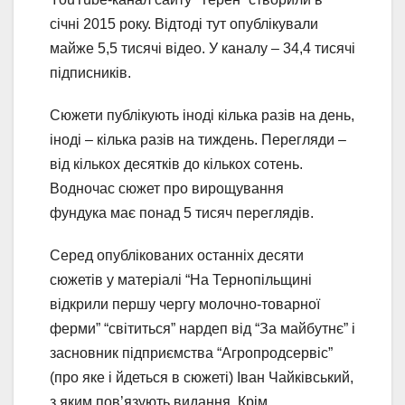
січні 2015 року. Відтоді тут опублікували
майже 5,5 тисячі відео. У каналу – 34,4 тисячі
підписників.
Сюжети публікують іноді кілька разів на день,
іноді – кілька разів на тиждень. Перегляди –
від кількох десятків до кількох сотень.
Водночас сюжет про вирощування
фундука має понад 5 тисяч переглядів.
Серед опублікованих останніх десяти
сюжетів у матеріалі “На Тернопільщині
відкрили першу чергу молочно-товарної
ферми” “світиться” нардеп від “За майбутнє” і
засновник підприємства “Агропродсервіс”
(про яке і йдеться в сюжеті) Іван Чайківський,
з яким пов’язують видання. Крім