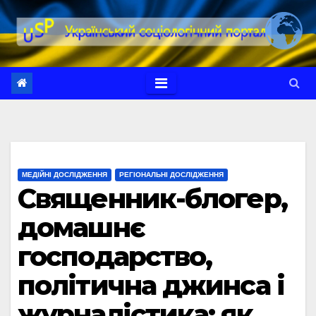
Перейти
до
вмісту
МЕДІЙНІ ДОСЛІДЖЕННЯ
РЕГІОНАЛЬНІ ДОСЛІДЖЕННЯ
Священник-блогер,
домашнє
господарство,
політична джинса і
журналістика: як