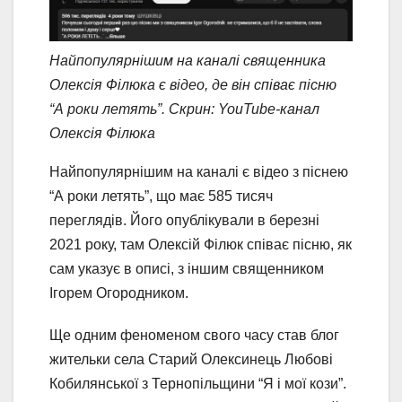
Найпопулярнішим на каналі священника
Олексія Філюка є відео, де він співає пісню
“А роки летять”. Скрин: YouTube-канал
Олексія Філюка
Найпопулярнішим на каналі є відео з піснею
“А роки летять”, що має 585 тисяч
переглядів. Його опублікували в березні
2021 року, там Олексій Філюк співає пісню, як
сам указує в описі, з іншим священником
Ігорем Огородником.
Ще одним феноменом свого часу став блог
жительки села Старий Олексинець Любові
Кобилянської з Тернопільщини “Я і мої кози”.