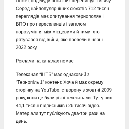
сюжет, подекуди показник перевищує тисячу.
Серед найпопулярніших сюжетів 712 тисяч
переглядів має опитування тернополян і
ВПО про переселенців і загалом
порозуміння між місцевими й тими, хто
рятувався від війни, яке провели в черні
2022 року.
Реклами на каналах немає.
Телеканал “ІНТБ” має однаковий з
“Тернопіль 1” контент. Хоча й має окрему
сторінку на YouTube, створену в жовтні 2009
року, коли це були різні телеканали. Тут у них
44,1 тисячі підписників і 26 тисяч відео.
Матеріали тут публікують два-три рази на
день.