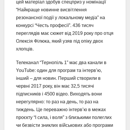
цей матеріал здобув спецприз у номінації
“Найкраще новинне висвітлення
резонансної події у локальному медіа” на
конкурсі “Честь професії”. 436 тисяч
переглядів має сюжет від 2019 року про отця
Олексія Філюка, який узяв під опіку двох
хлопців.
Телеканал “Тернопіль 1” має два канали в
YouTube: один для програм та інтерв’ю,
інший – для новин. Перший створили в
червні 2017 року, він має 32,5 тисячі
підписників і 4500 відео. Виходять вони
нерегулярно: то раз на день, то раз на
тиждень. Це переважно інтерв’ю в межах
проєкту “І сила, і воля” з близькими полеглих
чи безвісти зниклих військових або програми