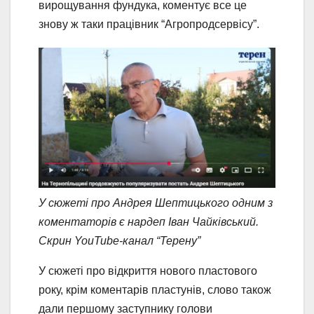
вирощування фундука, коментує все це
знову ж таки працівник “Агропродсервісу”.
У сюжеті про Андрея Шептицького одним з
коментаторів є нардеп Іван Чайківський.
Скрин YouTube-канал “Терену”
У сюжеті про відкриття нового пластового
року, крім коментарів пластунів, слово також
дали першому заступнику голови