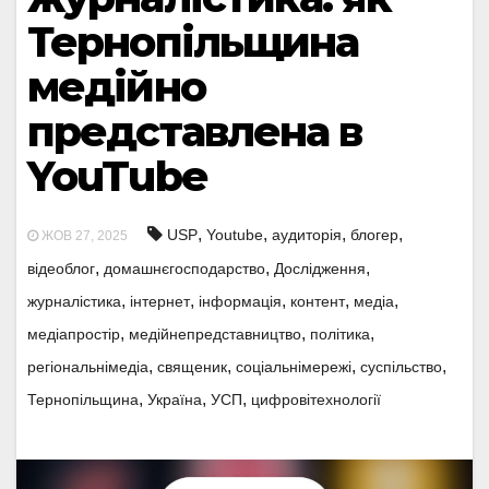
Тернопільщина
медійно
представлена в
YouTube
,
,
,
,
USP
Youtube
аудиторія
блогер
ЖОВ 27, 2025
,
,
,
відеоблог
домашнєгосподарство
Дослідження
,
,
,
,
,
журналістика
інтернет
інформація
контент
медіа
,
,
,
медіапростір
медійнепредставництво
політика
,
,
,
,
регіональнімедіа
священик
соціальнімережі
суспільство
,
,
,
Тернопільщина
Україна
УСП
цифровітехнології