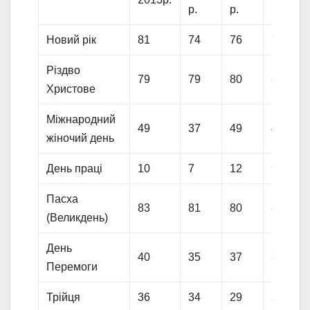
р.
р.
р.
Новий рік
81
74
76
79
Різдво
79
79
80
81
Христове
Міжнародний
49
37
49
45
жіночий день
День праці
10
7
12
9
Пасха
83
81
80
82
(Великдень)
День
40
35
37
31
Перемоги
Трійця
36
34
29
35