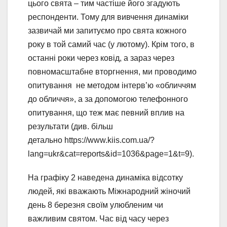
цього свята – тим частіше його згадують
респонденти. Тому для вивчення динаміки
зазвичай ми запитуємо про свята кожного
року в той самий час (у лютому). Крім того, в
останні роки через ковід, а зараз через
повномасштабне вторгнення, ми проводимо
опитування не методом інтерв’ю «обличчям
до обличчя», а за допомогою телефонного
опитування, що теж має певний вплив на
результати (див. більш
детально https://www.kiis.com.ua/?
lang=ukr&cat=reports&id=1036&page=1&t=9).
На графіку 2 наведена динаміка відсотку
людей, які вважають Міжнародний жіночий
день 8 березня своїм улюбленим чи
важливим святом. Час від часу через