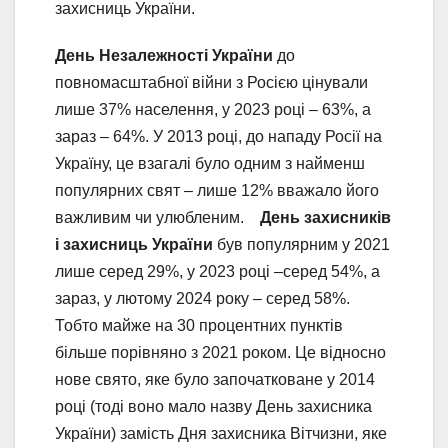
захисниць України.
День Незалежності України
до
повномасштабної війни з Росією цінували
лише 37% населення, у 2023 році – 63%, а
зараз – 64%. У 2013 році, до нападу Росії на
Україну, це взагалі було одним з найменш
популярних свят – лише 12% вважало його
важливим чи улюбленим.
День захисників
і захисниць України
був популярним у 2021
лише серед 29%, у 2023 році –серед 54%, а
зараз, у лютому 2024 року – серед 58%.
Тобто майже на 30 процентних пунктів
більше порівняно з 2021 роком. Це відносно
нове свято, яке було започатковане у 2014
році (тоді воно мало назву День захисника
України) замість Дня захисника Вітчизни, яке