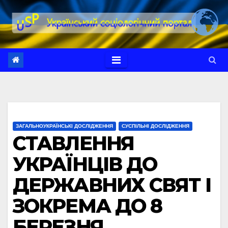
Перейти
до
вмісту
ЗАГАЛЬНОУКРАЇНСЬКІ ДОСЛІДЖЕННЯ
СУСПІЛЬНІ ДОСЛІДЖЕННЯ
СТАВЛЕННЯ
УКРАЇНЦІВ ДО
ДЕРЖАВНИХ СВЯТ І
ЗОКРЕМА ДО 8
БЕРЕЗНЯ