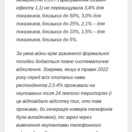
ефекту 1,1) не перевищувала 3,4% для
показників, близьких до 50%, 3,0% для
показників, близьких до 25%, 2,1% – для
показників, близьких до 10%, 1,5% – для
показників, близьких до 5%.
За умов війни крім зазначеної формальної
похибки додається певне систематичне
відхилення. Зокрема, якщо в травні 2022
року серед всіх опитаних нами
респондентів 2,5-4% проживали на
окупованих після 24 лютого територіях (і
це відповідало відсотку тих, хто там
проживає, бо генерація номерів телефонів
була випадковою), то зараз через
вимкнення окупантами телефонного