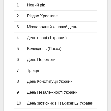
1
Новий рік
2
Різдво Христове
3
Міжнародний жіночий день
4
День праці (1 травня)
5
Великдень (Пасха)
6
День Перемоги
7
Трійця
8
День Конституції України
9
День Незалежності України
10
День захисників і захисниць України