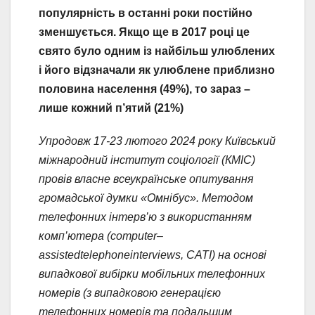
популярність в останні роки постійно
зменшується. Якщо ще в 2017 році це
свято було одним із найбільш улюблених
і його відзначали як улюблене приблизно
половина населення (49%), то зараз –
лише кожний п’ятий (21%)
Упродовж 17-23 лютого 2024 року Київський
міжнародний інститут соціології (КМІС)
провів власне всеукраїнське опитування
громадської думки «Омнібус». Методом
телефонних інтерв’ю з використанням
комп’ютера (
computer
–
assisted
telephone
interviews
, CATI)
на основі
випадкової вибірки мобільних телефонних
номерів (з випадковою генерацією
телефонних номерів та подальшим