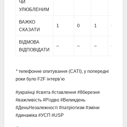
ЧИ
УЛЮБЛЕНИМ
ВАЖКО
1
0
1
0
СКАЗАТИ
ВІДМОВА
–
–
–
–
ВІДПОВІДАТИ
*
телефонне опитування (CATI), у попередні
роки було F2F інтерв’ю
#українці #свята #ставлення #8березня
#важливість #Різдво #Великдень
#ДеньНезалежності #патріотизм #зміни
#динаміка #УСП #USP