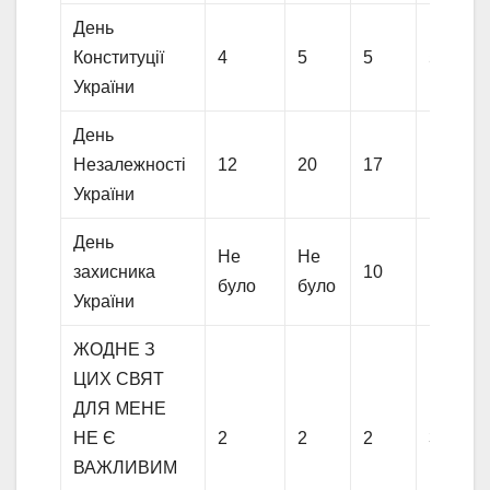
День
Конституції
4
5
5
5
України
День
Незалежності
12
20
17
16
України
День
Не
Не
захисника
10
11
було
було
України
ЖОДНЕ З
ЦИХ СВЯТ
ДЛЯ МЕНЕ
НЕ Є
2
2
2
3
ВАЖЛИВИМ