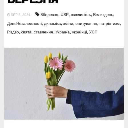
,
,
,
,
8березня
USP
важливість
Великдень
БЕР 8, 2024
,
,
,
,
,
ДеньНезалежності
динаміка
зміни
опитування
патріотизм
,
,
,
,
,
Різдво
свята
ставлення
Україна
українці
УСП