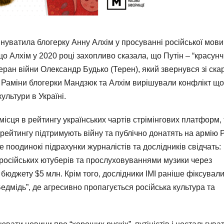
нуватила блогерку Анну Алхім у просуванні російської мови
о Алхім у 2020 році захопливо сказала, що Путін – “красунч
ран війни Олександр Будько (Терен), який звернувся зі ска
 Раміни блогерки Мандзюк та Алхім вирішували конфлікт щ
ультури в Україні.
місця в рейтингу українських чартів стрімінгових платформ,
 в рейтингу підтримують війну та публічно донатять на армію 
ше поодинокі підрахунки журналістів та дослідників свідчать:
и російських ютуберів та прослуховуваннями музики через
бюджету $5 млн. Крім того, дослідники ІМІ раніше фіксували
едмідь”, де агресивно пропагується російська культура та