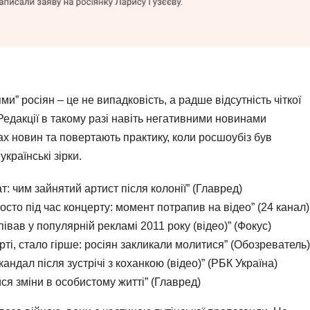
” росіян – це не випадковість, а радше відсутність чіткої
Редакції в такому разі навіть негативними новинами
ках новин та повертають практику, коли росшоубіз був
країнські зірки.
т: чим зайнятий артист після колонії” (Главред)
росто під час концерту: момент потрапив на відео” (24 канал)
півав у популярній рекламі 2011 року (відео)” (Фокус)
ерті, стало гірше: росіян закликали молитися” (Обозреватель)
ндал після зустрічі з коханкою (відео)” (РБК Україна)
ся зміни в особистому житті” (Главред)