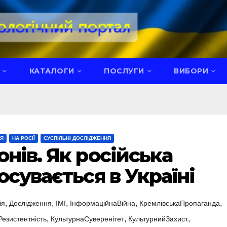
КАТАЛОГИ
ПОСЛУГИ
ВИБОРИ
НЯ
НА РОСІЇ
СУСПІЛЬНІ ДОСЛІДЖЕННЯ
нів. Як російська
осувається в Україні
,
,
,
,
,
ія
Дослідження
ІМІ
ІнформаційнаВійна
КремлівськаПропаганда
,
,
,
Резистентність
КультурнаСуверенітет
КультурнийЗахист