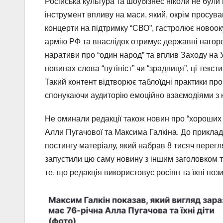
Російська культура та шоубізнес ніколи не були
інструмент впливу на маси, який, окрім просуван
концерти на підтримку “СВО”, гастролює новоок
армію РФ та внаслідок отримує державні нагород
наративи про “один народ” та вплив Заходу на У
новинах слова “путініст” чи “зрадниця”, ці тек
Такий контент відтворює таблоїдні практики про
спонукаючи аудиторію емоційно взаємодіями з 
Не оминали редакції також новин про “хороших р
Алли Пугачової та Максима Галкіна. До приклад
постингу матеріалу, який набрав 8 тисяч перегл
запустили цю саму новину з іншим заголовком та
те, що редакція використовує росіян та їхні по