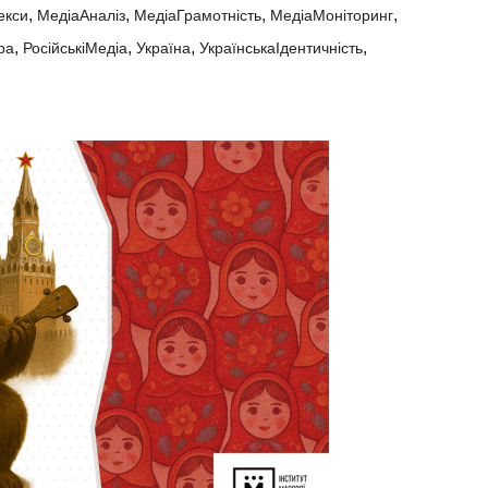
,
,
,
,
екси
МедіаАналіз
МедіаГрамотність
МедіаМоніторинг
,
,
,
,
ра
РосійськіМедіа
Україна
УкраїнськаІдентичність