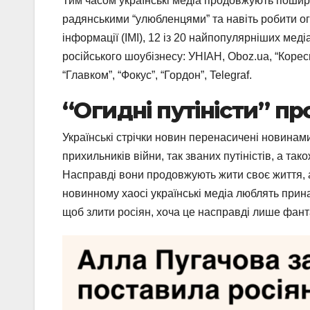
Тим часом українські медіа продовжують поширюв
радянськими “улюбленцями” та навіть робити огл
інформації (ІМІ), 12 із 20 найпопулярніших мед
російського шоубізнесу: УНІАН, Oboz.ua, “Коресп
“Главком”, “Фокус”, “Гордон”, Telegraf.
“Огидні путіністи” п
Українські стрічки новин перенасичені новинами
прихильників війни, так званих путіністів, а так
Насправді вони продовжують жити своє життя, а 
новинному хаосі українські медіа люблять прина
щоб злити росіян, хоча це насправді лише фанта