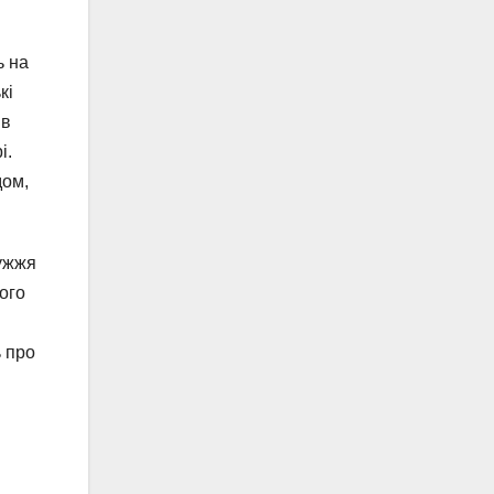
ь на
кі
 в
і.
дом,
ружжя
ого
ь про