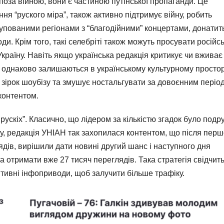
 поза війною, вони є частиною путінської пропаганди. Це
ня “руского міра”, також активно підтримує війну, робить
упованими регіонами з “благодійними” концертами, донатит
и. Крім того, такі селебріті також можуть просувати російсь
країну. Навіть якщо українська редакція критикує чи вживає
сти однаково залишаються в українському культурному простор
 зірок шоубізу та змушує ностальгувати за довоєнним періо
контентом.
ускіх”. Класично, що лідером за кількістю згадок було под
у, редакція УНІАН так захопилася контентом, що після перш
ядів, вирішили дати новині другий шанс і наступного дня
 отримати вже 27 тисяч переглядів. Така стратегія свідчит
зитивні інфоприводи, щоб залучити більше трафіку.