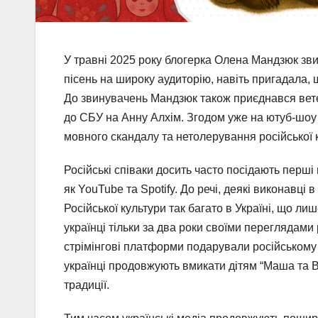
У травні 2025 року блогерка Олена Мандзюк зви
пісень на широку аудиторію, навіть пригадала, щ
До звинувачень Мандзюк також приєднався вете
до СБУ на Анну Алхім. Згодом уже на ютуб-шоу
мовного скандалу та нетолерування російської к
Російські співаки досить часто посідають перші 
як YouTube та Spotify. До речі, деякі виконавці
Російської культури так багато в Україні, що ли
українці тільки за два роки своїми переглядам
стрімінгові платформи подарували російському 
українці продовжують вмикати дітям “Маша та В
традиції.