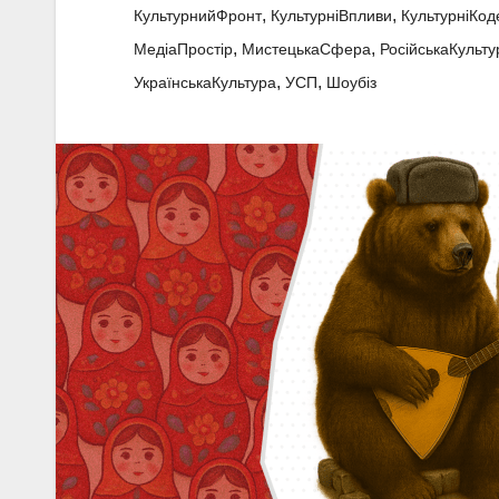
,
,
КультурнийФронт
КультурніВпливи
КультурніКод
,
,
МедіаПростір
МистецькаСфера
РосійськаКульту
,
,
УкраїнськаКультура
УСП
Шоубіз