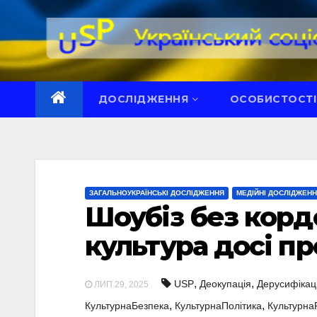
Перейти
до
вмісту
ДОСЛІДЖЕННЯ
ОСОБИСТОСТІ
ЗАГАЛЬНОУКРАЇНСЬКІ ДОСЛІДЖЕННЯ
МЕДІЙНІ ДОСЛІДЖЕН
Шоубіз без кордо
культура досі пр
,
,
USP
Деокупація
Дерусифікац
ЛИП 29, 2025
,
,
КультурнаБезпека
КультурнаПолітика
Культурна