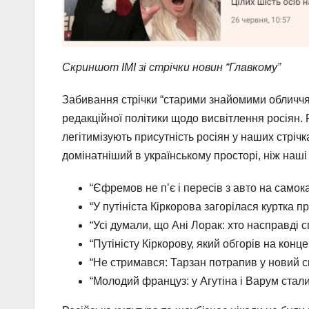
Скриншот ІМІ зі стрічки новин “Главкому”
Забивання стрічки “старими знайомими обличчями
редакційної політики щодо висвітлення росіян. 
легітимізують присутність росіян у наших стріч
домінатніший в українському просторі, ніж наші у
“Єфремов не п’є і пересів з авто на самока
“У путініста Кіркорова загорілася куртка п
“Усі думали, що Ані Лорак: хто насправді с
“Путіністу Кіркорову, який обгорів на конц
“Не стримався: Тарзан потрапив у новий ска
“Молодий француз: у Агутіна і Варум стали