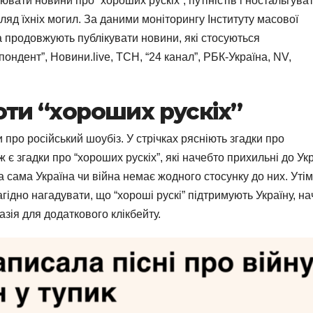
ати новини про “хороших рускіх”, путіністів і ностальгуват
яд їхніх могил. За даними моніторингу Інституту масової
іа продовжують публікувати новини, які стосуються
ондент”, Новини.live, ТСН, “24 канал”, РБК-Україна, NV,
роти “хороших рускіх”
 про російський шоубіз. У стрічках рясніють згадки про
ож є згадки про “хороших рускіх”, які начебто прихильні до Ук
сама Україна чи війна немає жодного стосунку до них. Утім
гідно нагадувати, що “хороші рускі” підтримують Україну, н
зія для додаткового клікбейту.