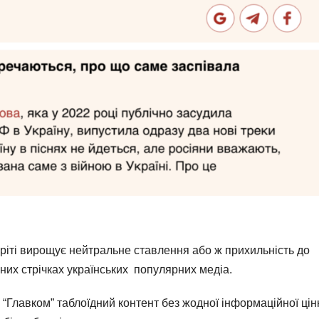
бріті вирощує нейтральне ставлення або ж прихильність до
нних стрічках українських популярних медіа.
і “Главком” таблоїдний контент без жодної інформаційної цін