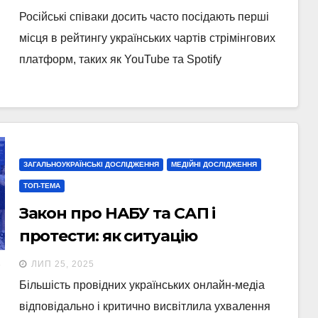
Російські співаки досить часто посідають перші
місця в рейтингу українських чартів стрімінгових
платформ, таких як YouTube та Spotify
ЗАГАЛЬНОУКРАЇНСЬКІ ДОСЛІДЖЕННЯ
МЕДІЙНІ ДОСЛІДЖЕННЯ
ТОП-ТЕМА
Закон про НАБУ та САП і
протести: як ситуацію
висвітлювали медіа (уточнено)
ЛИП 25, 2025
Більшість провідних українських онлайн-медіа
відповідально і критично висвітлила ухвалення