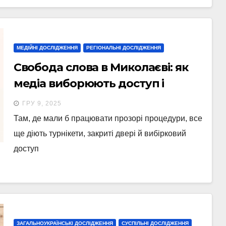
МЕДІЙНІ ДОСЛІДЖЕННЯ
РЕГІОНАЛЬНІ ДОСЛІДЖЕННЯ
Свобода слова в Миколаєві: як
медіа виборюють доступ і
змінюють рішення влади
ГРУ 9, 2025
Там, де мали б працювати прозорі процедури, все
ще діють турнікети, закриті двері й вибірковий
доступ
ЗАГАЛЬНОУКРАЇНСЬКІ ДОСЛІДЖЕННЯ
СУСПІЛЬНІ ДОСЛІДЖЕННЯ