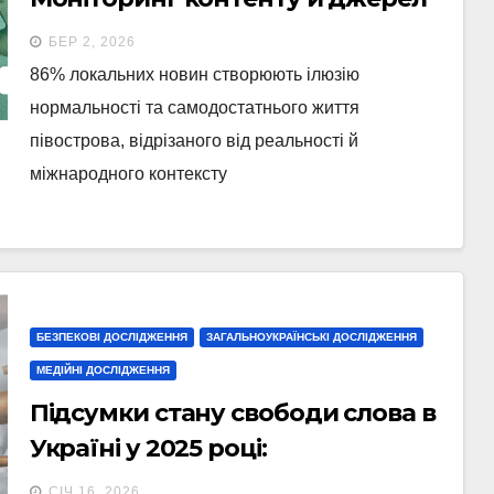
медіа окупованого Криму
БЕР 2, 2026
86% локальних новин створюють ілюзію
нормальності та самодостатнього життя
півострова, відрізаного від реальності й
міжнародного контексту
БЕЗПЕКОВІ ДОСЛІДЖЕННЯ
ЗАГАЛЬНОУКРАЇНСЬКІ ДОСЛІДЖЕННЯ
МЕДІЙНІ ДОСЛІДЖЕННЯ
Підсумки стану свободи слова в
Україні у 2025 році:
130 порушень, більшість із яких
СІЧ 16, 2026