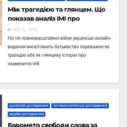
Між трагедією та глянцем. Що
показав аналіз ІМІ про
висвітлення батьківства в
СЕР 21, 2025
українських медіа
На тлі повномасштабної війни українські онлайн-
видання висвітлюють батьківство переважно як
трагедію або як глянцеву історію про
знаменитостей
БЕЗПЕКОВІ ДОСЛІДЖЕННЯ
ЗАГАЛЬНОУКРАЇНСЬКІ ДОСЛІДЖЕННЯ
МЕДІЙНІ ДОСЛІДЖЕННЯ
Барометр свободи слова за