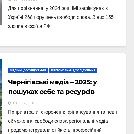
вчинила РФ
Для порівняння: у 2024 році ІМІ зафіксував в
Україні 268 порушень свободи слова. З них 155
злочинів скоїла РФ
МЕДІЙНІ ДОСЛІДЖЕННЯ
РЕГІОНАЛЬНІ ДОСЛІДЖЕННЯ
Чернігівські медіа – 2025: у
пошуках себе та ресурсів
СІЧ 12, 2026
Попри втрати, скорочення фінансування та певні
обмеження свободи слова регіональні медіа
продемонстрували стійкість, професійний