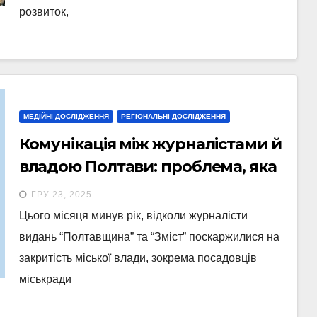
розвиток,
МЕДІЙНІ ДОСЛІДЖЕННЯ
РЕГІОНАЛЬНІ ДОСЛІДЖЕННЯ
Комунікація між журналістами й
владою Полтави: проблема, яка
не розв’язується
ГРУ 23, 2025
Цього місяця минув рік, відколи журналісти
видань “Полтавщина” та “Зміст” поскаржилися на
закритість міської влади, зокрема посадовців
міськради