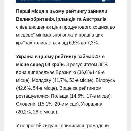
Перші місця в цьому рейтингу зайняли
Великобританія, Ірландія та Австралія
:
співвідношення ціни продуктового кошика до
місцевої мінімальної оплати праці в цих
країнах коливається від 6,6% до 7,3%.
Україна в цьому рейтингу займає 47-е
місце серед 64 країн.
З результатом 36%
вона випереджає Бразилію (36,6% і 49-е
місце), Молдову (41,7%, 53-е місце), Білорусь
(42,6%, 54-е місце). Вище за рейтингом
розташувалися Польща (14,6%, 17-е місце),
Словенія (15,1%, 20-е місце), Угорщина
(20,2%, 28-е місце).
У непростій ситуації опинилися громадяни