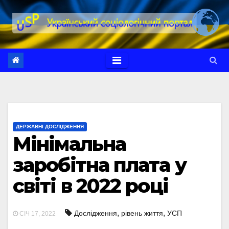
Перейти
до
вмісту
ДЕРЖАВНІ ДОСЛІДЖЕННЯ
Мінімальна
заробітна плата у
світі в 2022 році
,
,
Дослідження
рівень життя
УСП
СІЧ 17, 2022