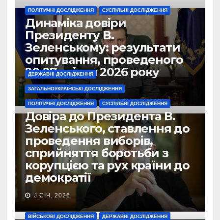
ПОЛІТИЧНІ ДОСЛІДЖЕННЯ
СУСПІЛЬНІ ДОСЛІДЖЕННЯ
Динаміка довіри
Президенту В.
Зеленському: результати
опитування, проведеного
20-27 квітня 2026 року
ДЕРЖАВНІ ДОСЛІДЖЕННЯ
ЗАГАЛЬНОУКРАЇНСЬКІ ДОСЛІДЖЕННЯ
J ТРА, 2026
ПОЛІТИЧНІ ДОСЛІДЖЕННЯ
СУСПІЛЬНІ ДОСЛІДЖЕННЯ
Довіра до Президента В.
Зеленського, ставлення до
проведення виборів,
сприйняття боротьби з
корупцією та рух країни до
демократії
J СІЧ, 2026
ВІЙСЬКОВІ ДОСЛІДЖЕННЯ
ДЕРЖАВНІ ДОСЛІДЖЕННЯ