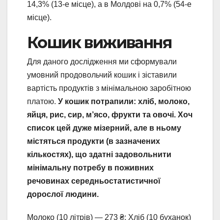
14,3% (13-е місце), а в Молдові на 0,7% (54-е
місце).
Кошик виживання
Для даного дослідження ми сформували
умовний продовольчий кошик і зіставили
вартість продуктів з мінімальною заробітною
платою.
У кошик потрапили: хліб, молоко,
яйця, рис, сир, м’ясо, фрукти та овочі. Хоч
список цей дуже мізерний, але в ньому
містяться продукти (в зазначених
кількостях), що здатні задовольнити
мінімальну потребу в поживних
речовинах середньостатистичної
дорослої людини.
Молоко (10 літрів) — 273 ₴; Хліб (10 буханок)