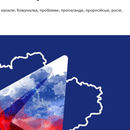
,
,
,
,
,
,
,
канали
Комуналка
проблеми
пропаганда
проросійські
росія