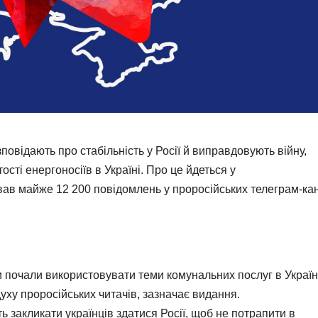
повідають про стабільність у Росії й виправдовують війну,
сті енергоносіїв в Україні. Про це йдеться у
ував майже 12 200 повідомлень у проросійських телеграм-ка
и почали використовувати теми комунальних послуг в Україн
духу проросійських читачів, зазначає видання.
 закликати українців здатися Росії, щоб не потрапити в