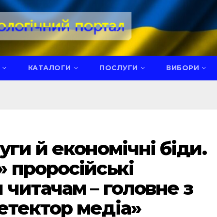
КАТАЛОГИ
ПОСЛУГИ
ВИБОРИ
ги й економічні біди.
 проросійські
 читачам – головне з
етектор медіа»