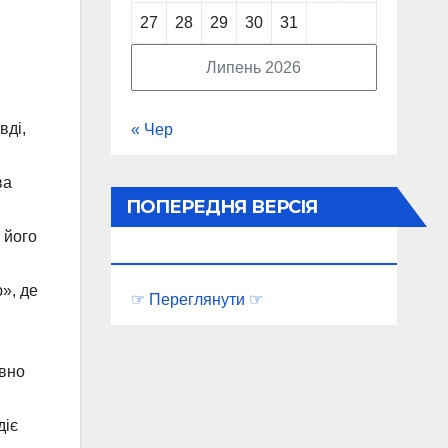
27
28
29
30
31
Липень 2026
вді,
« Чер
ва
ПОПЕРЕДНЯ ВЕРСІЯ
 його
ПОРТАЛУ
», де
☞ Переглянути ☞
овно
діє