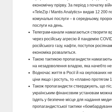
економічну прірву. За період з початку вій
«TeleZip / Mantis Analytics» видав 12 200 
комунальні послуги – в середньому, проро
послуги на день.
Телеграм-канали намагаються створити враж
через російську агресію й пандемію COVID
російського газу, нафти, поступок росіянам
економіка розвалиться.
Такою тактикою пропагандисти намагаються
на незадоволення владою, яка начебто не 
Водночас життя в Росії й на окупованих 
ціни якщо і ростуть, то «плавно протягом 
Також пропагандисти стверджують, що піс
українським фінансовим установам можна н
їздять у безпечне місце для надання меди
пропагандистської тактики «бомбардування