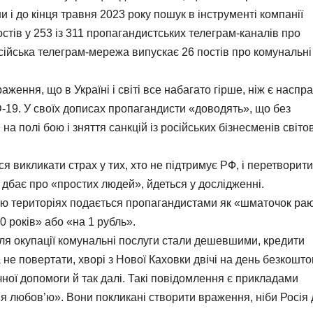
ни і до кінця травня 2023 року пошук в інструменті компанії
постів у 253 із 311 пропагандистських телеграм-каналів про
сійська телеграм-мережа випускає 26 постів про комунальні
ення, що в Україні і світі все набагато гірше, ніж є наспра
-19. У своїх дописах пропагандисти «доводять», що без
 на полі бою і зняття санкцій із російських бізнесменів світо
 викликати страх у тих, хто не підтримує РФ, і перетворити
дбає про «простих людей», йдеться у дослідженні.
нею територіях подається пропагандистами як «шматочок раю
10 років» або «на 1 рубль».
ля окупації комунальні послуги стали дешевшими, кредити
е повертати, хворі з Нової Каховки двічі на день безкошт
чної допомоги й так далі. Такі повідомлення є прикладами
 любов’ю». Вони покликані створити враження, ніби Росія 