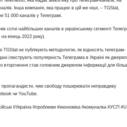
 Telemetrio, яка надає аналітику про телеграм-канали, на
алів. Інша компанія, яка працює в цій же ніші, – TGStat,
ні 51 000 каналів у Телеграмі.
ачів сотні найбільших каналів в українському сегменті Телег
 на кінець 2022 року).
во TGStat не публікують методологію, як відносять телеграм-
 дані ілюструють популярність Телеграма в Україні як джерел
го вторгнення став головним джерелом інформації для біль
ькі пропагандисти, чию свободу поширювати неправдиву
cebook чи YouTube.
сійські #Україна #проблеми #економіка #комуналка #УСП #