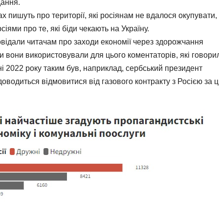
дання.
 пишуть про території, які росіянам не вдалося окупувати,
іями про те, які біди чекають на Україну.
овідали читачам про заходи економії через здорожчання
ли вони використовували для цього коментаторів, які говори
зні 2022 року таким був, наприклад, сербський президент
оводиться відмовитися від газового контракту з Росією за 