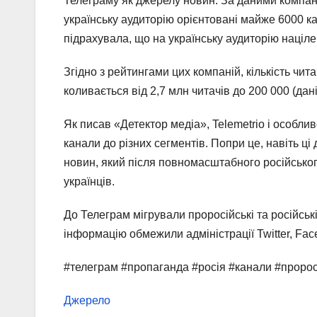
Телеграму як джерелу новин. За даними компанії
українську аудиторію орієнтовані майже 6000 кан
підрахувала, що на українську аудиторію націле
Згідно з рейтингами цих компаній, кількість чит
коливається від 2,7 млн читачів до 200 000 (дані
Як писав «Детектор медіа», Telemetrio і особли
канали до різних сегментів. Попри це, навіть ці
новин, який після повномасштабного російсько
українців.
До Телеграм мігрували проросійські та російс
інформацію обмежили адміністрації Twitter, Fa
#телеграм #пропаганда #росія #канали #проро
Джерело