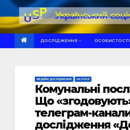
Перейти
до
вмісту
ДОСЛІДЖЕННЯ
ОСОБИСТОСТІ
МЕДІЙНІ ДОСЛІДЖЕННЯ
НА РОСІЇ
Комунальні послу
Що «згодовують»
телеграм-канали
дослідження «Д