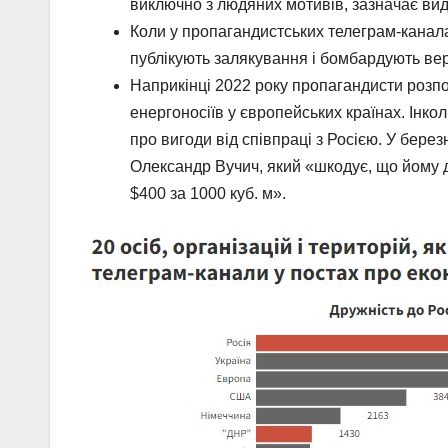
виключно з людяних мотивів, зазначає ви
Коли у пропагандистських телеграм-каналах
публікують залякування і бомбардують верс
Наприкінці 2022 року пропагандисти розп
енергоносіїв у європейських країнах. Інко
про вигоди від співпраці з Росією. У бере
Олександр Вучич, який «шкодує, що йому д
$400 за 1000 куб. м».