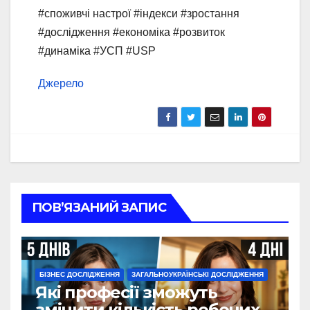
#споживчі настрої #індекси #зростання
#дослідження #економіка #розвиток
#динаміка #УСП #USP
Джерело
ПОВ’ЯЗАНИЙ ЗАПИС
БІЗНЕС ДОСЛІДЖЕННЯ
ЗАГАЛЬНОУКРАЇНСЬКІ ДОСЛІДЖЕННЯ
Які професії зможуть
змінити кількість робочих