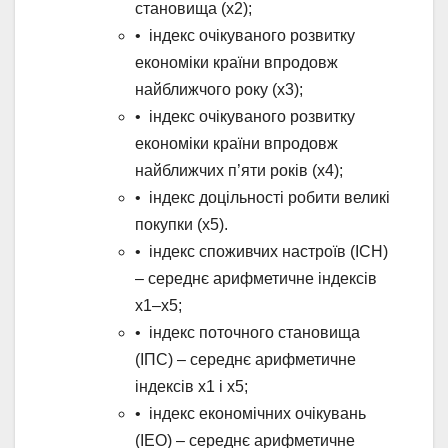
становища (х2);
• індекс очікуваного розвитку
економіки країни впродовж
найближчого року (х3);
• індекс очікуваного розвитку
економіки країни впродовж
найближчих п’яти років (х4);
• індекс доцільності робити великі
покупки (х5).
• індекс споживчих настроїв (ІСН)
– середнє арифметичне індексів
х1–х5;
• індекс поточного становища
(ІПС) – середнє арифметичне
індексів х1 і х5;
• індекс економічних очікувань
(ІЕО) – середнє арифметичне