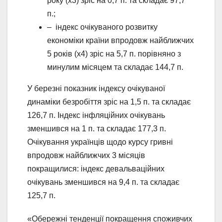
року (х3) зріс на 0,7 п. та складає 97,7
п.;
– індекс очікуваного розвитку
економіки країни впродовж найближчих
5 років (х4) зріс на 5,7 п. порівняно з
минулим місяцем та складає 144,7 п.
У березні показник індексу очікуваної
динаміки безробіття зріс на 1,5 п. та складає
126,7 п. Індекс інфляційних очікувань
зменшився на 1 п. та складає 177,3 п.
Очікування українців щодо курсу гривні
впродовж найближчих 3 місяців
покращилися: індекс девальваційних
очікувань зменшився на 9,4 п. та складає
125,7 п.
«Обережні тенденції покращення споживчих