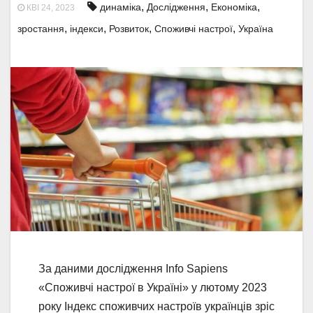
,
,
,
динаміка
Дослідження
Економіка
КВІ 24, 2023
,
,
,
,
зростання
індекси
Розвиток
Споживчі настрої
Україна
За даними дослідження Info Sapiens
«Споживчі настрої в Україні» у лютому 2023
року Індекс споживчих настроїв українців зріс