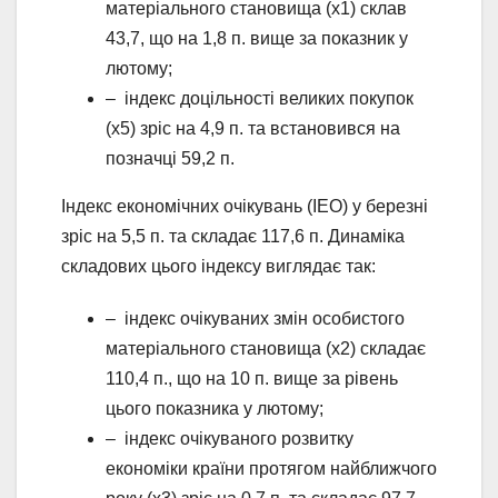
матеріального становища (х1) склав
43,7, що на 1,8 п. вище за показник у
лютому;
– індекс доцільності великих покупок
(х5) зріс на 4,9 п. та встановився на
позначці 59,2 п.
Індекс економічних очікувань (ІЕО) у березні
зріс на 5,5 п. та складає 117,6 п. Динаміка
складових цього індексу виглядає так:
– індекс очікуваних змін особистого
матеріального становища (х2) складає
110,4 п., що на 10 п. вище за рівень
цього показника у лютому;
– індекс очікуваного розвитку
економіки країни протягом найближчого