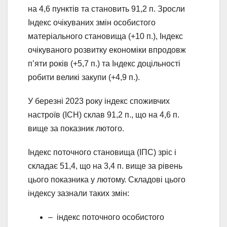
на 4,6 пунктів та становить 91,2 п. Зросли
Індекс очікуваних змін особистого
матеріального становища (+10 п.), Індекс
очікуваного розвитку економіки впродовж
п’яти років (+5,7 п.) та Індекс доцільності
робити великі закупи (+4,9 п.).
У березні 2023 року індекс споживчих
настроїв (ІСН) склав 91,2 п., що на 4,6 п.
вище за показник лютого.
Індекс поточного становища (ІПС) зріс і
складає 51,4, що на 3,4 п. вище за рівень
цього показника у лютому. Складові цього
індексу зазнали таких змін:
– індекс поточного особистого