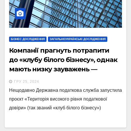
БІЗНЕС ДОСЛІДЖЕННЯ
ЗАГАЛЬНОУКРАЇНСЬКІ ДОСЛІДЖЕННЯ
Компанії прагнуть потрапити
до «клубу білого бізнесу», однак
мають низку зауважень —
опитування
ГРУ 25, 2024
Нещодавно Державна податкова служба запустила
проєкт «Територія високого рівня податкової
довіри» (так званий «клуб білого бізнесу»)