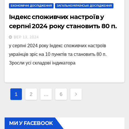
ЕКОНОМІЧНІ ДОСЛІДЖЕННЯ
ЗАГАЛЬНОУКРАЇНСЬКІ ДОСЛІДЖЕННЯ
Індекс споживчих настроїв у
серпні 2024 року становить 80 п.
ВЕР 13, 2024
у серпні 2024 року Індекс споживчих настроїв
українців зріс на 10 пунктів та становить 80 п.
Зросли усі складові індикатора
Навігація
1
2
…
6
записів
МИ У FACEBOOK