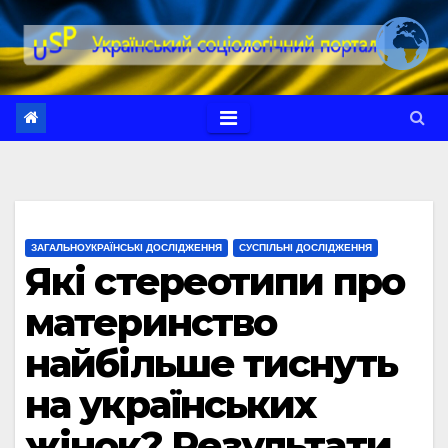
Перейти
до
вмісту
ЗАГАЛЬНОУКРАЇНСЬКІ ДОСЛІДЖЕННЯ
СУСПІЛЬНІ ДОСЛІДЖЕННЯ
Які стереотипи про
материнство
найбільше тиснуть
на українських
жінок? Результати