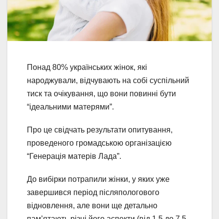
Понад 80% українських жінок, які
народжували, відчувають на собі суспільний
тиск та очікування, що вони повинні бути
“ідеальними матерями”.
Про це свідчать результати опитування,
проведеного громадською організацією
“Генерація матерів Лада”.
До вибірки потрапили жінки, у яких уже
завершився період післяпологового
відновлення, але вони ще детально
пам’ятають різні його аспекти (від 1,5 до 7,5