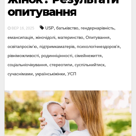
опитування
,
,
,
USP
батьківство
гендернарівність
ВЕР 16, 2025
,
,
,
,
емансипація
жіночідолі
материнство
Опитування
,
,
,
освітапросімʼю
підтримкаматерів
психологічнездоровʼя
,
,
,
рівніможливості
родинніцінності
сімейнежиття
,
,
,
соціальніочікування
стереотипи
суспільнийтиск
,
,
сучаснімами
українськіжінки
УСП