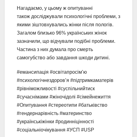
Нагадаємо, у цьому ж опитуванні
також досліджували психологічні проблеми, з
якими зіштовхувались жінки після пологів.
Загалом близько 96% українських жінок
зазначили, що відчували подібні проблеми.
Частина з них думала про смерть
самогубство або завдання шкоди дитині.
#емансипація #освітапросімʼю
#психологічнездоровʼя #підтримкаматерів
#рівніможливості #суспільнийтиск
#сучаснімами #жіночідолі #сімейнежиття
#Опитування #стереотипи #батьківство
#гендернарівність #материнство
#українськіжінки #родинніцінності
#соціальніочікування #УСП #USP