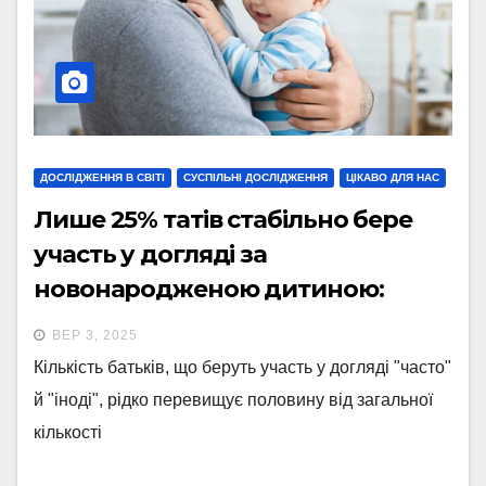
ДОСЛІДЖЕННЯ В СВІТІ
СУСПІЛЬНІ ДОСЛІДЖЕННЯ
ЦІКАВО ДЛЯ НАС
Лише 25% татів стабільно бере
участь у догляді за
новонародженою дитиною:
опитування жінок
ВЕР 3, 2025
Кількість батьків, що беруть участь у догляді "часто"
й "іноді", рідко перевищує половину від загальної
кількості