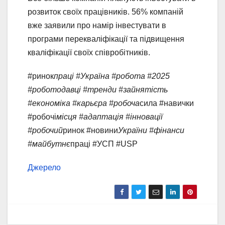
розвиток своїх працівників. 56% компаній
вже заявили про намір інвестувати в
програми перекваліфікації та підвищення
кваліфікації своїх співробітників.
#ринок
праці #Україна #робота #2025
#роботодавці #тренди #зайнятість
#економіка #карьєра #робоча
сила #навички
#робочі
місця #адаптація #інновації
#робочий
ринок #новини
України #фінанси
#майбутнє
праці #УСП #USP
Джерело