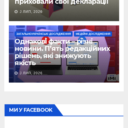
приховали свої декларації
J ЛИП, 2026
ЗАГАЛЬНОУКРАЇНСЬКІ ДОСЛІДЖЕННЯ
МЕДІЙНІ ДОСЛІДЖЕННЯ
Однакові факти – різні
новини. П’ять редакційних
рішень, які знижують
якість
J ЛИП, 2026
МИ У FACEBOOK