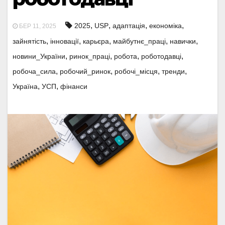
,
,
,
,
2025
USP
адаптація
економіка
БЕР 11, 2025
,
,
,
,
,
зайнятість
інновації
карьєра
майбутнє_праці
навички
,
,
,
,
новини_України
ринок_праці
робота
роботодавці
,
,
,
,
робоча_сила
робочий_ринок
робочі_місця
тренди
,
,
Україна
УСП
фінанси