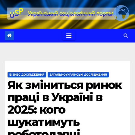
Перейти
до
вмісту
БІЗНЕС ДОСЛІДЖЕННЯ
ЗАГАЛЬНОУКРАЇНСЬКІ ДОСЛІДЖЕННЯ
Як зміниться ринок
праці в Україні в
2025: кого
шукатимуть
роботодавці