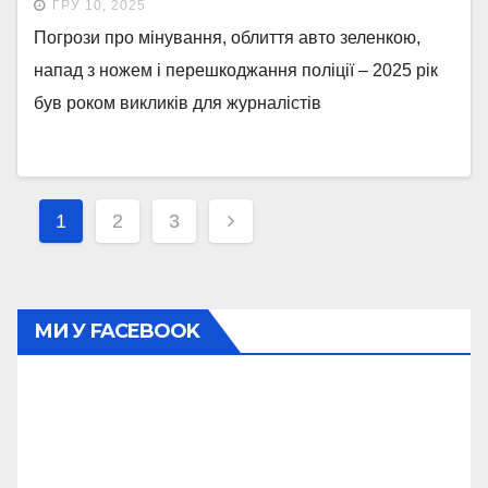
ГРУ 10, 2025
Погрози про мінування, облиття авто зеленкою,
напад з ножем і перешкоджання поліції – 2025 рік
був роком викликів для журналістів
Навігація
1
2
3
записів
МИ У FACEBOOK