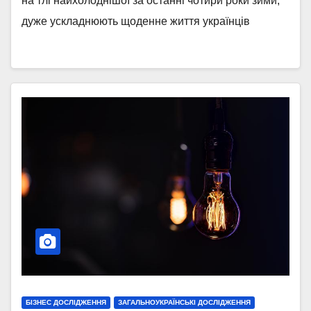
на тлі найхолоднішої за останні чотири роки зими,
дуже ускладнюють щоденне життя українців
БІЗНЕС ДОСЛІДЖЕННЯ
ЗАГАЛЬНОУКРАЇНСЬКІ ДОСЛІДЖЕННЯ