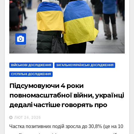
ВІЙСЬКОВІ ДОСЛІДЖЕННЯ
ЗАГАЛЬНОУКРАЇНСЬКІ ДОСЛІДЖЕННЯ
СУСПІЛЬНІ ДОСЛІДЖЕННЯ
Підсумовуючи 4 роки
повномасштабної війни, українці
дедалі частіше говорять про
здобутки, а не лише про втрати
ЛЮТ 24, 2026
Частка позитивних подій зросла до 30,8% (це на 10