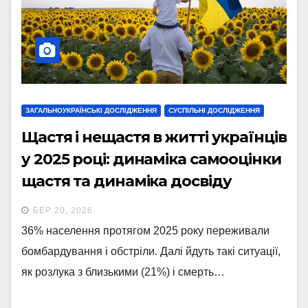
ЗАГАЛЬНОУКРАЇНСЬКІ ДОСЛІДЖЕННЯ
СУСПІЛЬНІ ДОСЛІДЖЕННЯ
Щастя і нещастя в житті українців
у 2025 році: динаміка самооцінки
щастя та динаміка досвіду
стресових ситуацій
БЕР 20, 2026
36% населення протягом 2025 року переживали
бомбардування і обстріли. Далі йдуть такі ситуації,
як розлука з близькими (21%) і смерть…