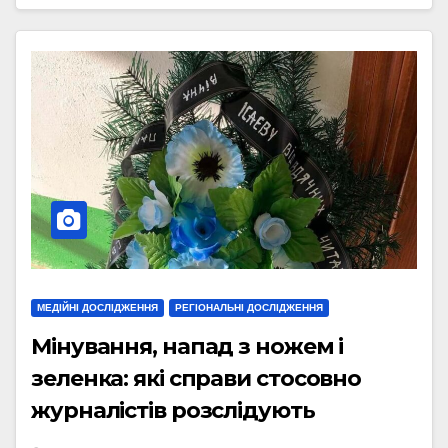
МЕДІЙНІ ДОСЛІДЖЕННЯ
РЕГІОНАЛЬНІ ДОСЛІДЖЕННЯ
Мінування, напад з ножем і
зеленка: які справи стосовно
журналістів розслідують
рівненські правоохоронці