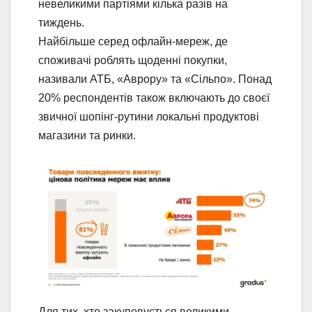
невеликими партіями кілька разів на
тиждень.
Найбільше серед офлайн-мереж, де
споживачі роблять щоденні покупки,
називали АТБ, «Аврору» та «Сільпо». Понад
20% респондентів також включають до своєї
звичної шопінг-рутини локальні продуктові
магазини та ринки.
Для тих, хто закуповується великими