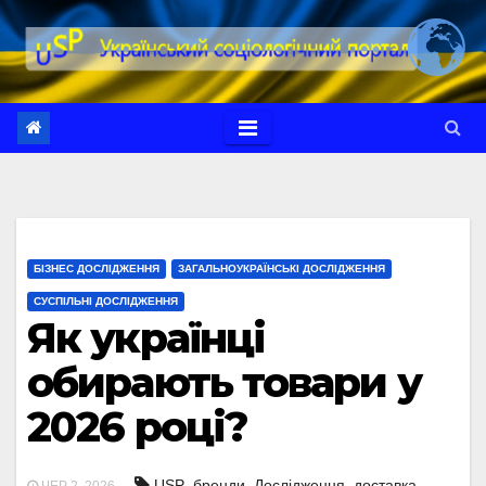
Перейти
до
вмісту
БІЗНЕС ДОСЛІДЖЕННЯ
ЗАГАЛЬНОУКРАЇНСЬКІ ДОСЛІДЖЕННЯ
СУСПІЛЬНІ ДОСЛІДЖЕННЯ
Як українці
обирають товари у
2026 році?
,
,
,
,
USP
бренди
Дослідження
доставка