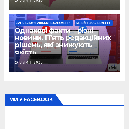
J ЛИП, 2026
ЗАГАЛЬНОУКРАЇНСЬКІ ДОСЛІДЖЕННЯ
МЕДІЙНІ ДОСЛІДЖЕННЯ
Однакові факти – різні
новини. П’ять редакційних
рішень, які знижують
якість
J ЛИП, 2026
МИ У FACEBOOK