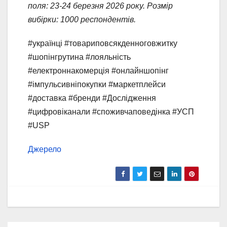
поля: 23-24 березня 2026 року. Розмір
вибірки: 1000 респондентів.
#українці #товариповсякденноговжитку
#шопінгрутина #лояльність
#електроннакомерція #онлайншопінг
#імпульсивніпокупки #маркетплейси
#доставка #бренди #Дослідження
#цифровіканали #споживчаповедінка #УСП
#USP
Джерело