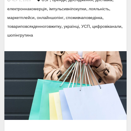
ЧЕР 2, 2026
,
,
,
електроннакомерція
імпульсивніпокупки
лояльність
,
,
,
маркетплейси
онлайншопінг
споживчаповедінка
,
,
,
,
товариповсякденноговжитку
українці
УСП
цифровіканали
шопінгрутина