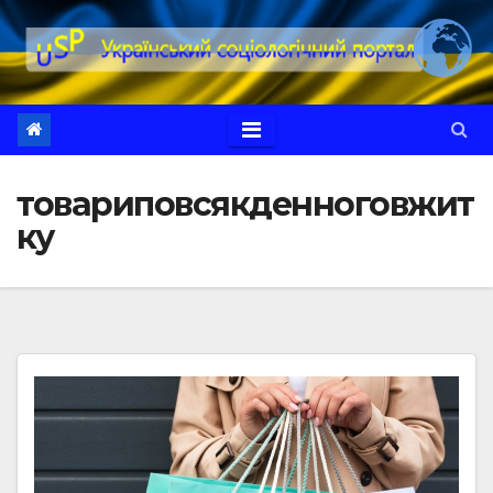
Перейти
до
вмісту
товариповсякденноговжит
ку