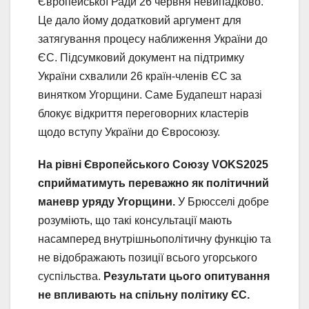
Європейської Ради 26 червня невипадково.
Це дало йому додатковий аргумент для
затягування процесу наближення України до
ЄС. Підсумковий документ на підтримку
України схвалили 26 країн-членів ЄС за
винятком Угорщини. Саме Будапешт наразі
блокує відкриття переговорних кластерів
щодо вступу України до Євросоюзу.
На рівні Європейського Союзу VOKS2025
сприйматимуть переважно як політичний
маневр уряду Угорщини.
У Брюсселі добре
розуміють, що такі консультації мають
насамперед внутрішньополітичну функцію та
не відображають позиції всього угорського
суспільства.
Результати цього опитування
не впливають на спільну політику ЄС.