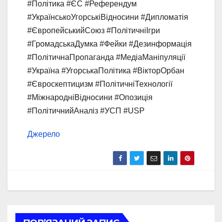
#Політика #ЄС #Референдум
#УкраїнськоУгорськіВідносини #Дипломатія
#ЄвропейськийСоюз #ПолітичніІгри
#ГромадськаДумка #Фейки #Дезинформація
#ПолітичнаПропаганда #МедіаМаніпуляції
#Україна #УгорськаПолітика #ВікторОрбан
#Євроскептицизм #ПолітичніТехнології
#МіжнародніВідносини #Опозиція
#ПолітичнийАналіз #УСП #USP
Джерело