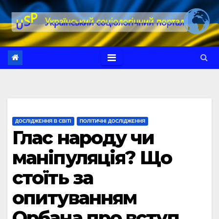
Перейти
до
вмісту
ДОСЛІДЖЕННЯ В СВІТІ
ПОЛІТИЧНІ ДОСЛІДЖЕННЯ
Глас народу чи
маніпуляція? Що
стоїть за
опитуванням
Орбана про вступ