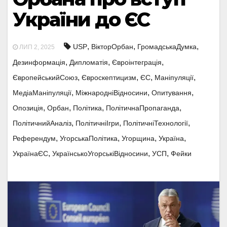
України до ЄС
,
,
,
USP
ВікторОрбан
ГромадськаДумка
ЛИП 2, 2025
,
,
,
Дезинформація
Дипломатія
Євроінтеграція
,
,
,
,
ЄвропейськийСоюз
Євроскептицизм
ЄС
Маніпуляції
,
,
,
МедіаМаніпуляції
МіжнародніВідносини
Опитування
,
,
,
,
Опозиція
Орбан
Політика
ПолітичнаПропаганда
,
,
,
ПолітичнийАналіз
ПолітичніІгри
ПолітичніТехнології
,
,
,
,
Референдум
УгорськаПолітика
Угорщина
Україна
,
,
,
УкраїнаЄС
УкраїнськоУгорськіВідносини
УСП
Фейки