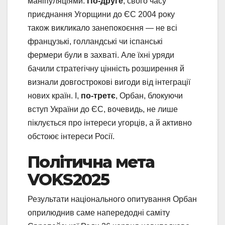
маніпуляціями.
По-друге
, свого часу
приєднання Угорщини до ЄС 2004 року
також викликало занепокоєння — не всі
французькі, голландські чи іспанські
фермери були в захваті. Але їхні уряди
бачили стратегічну цінність розширення й
визнали довгострокові вигоди від інтеграції
нових країн. І,
по-третє
, Орбан, блокуючи
вступ України до ЄС, вочевидь, не лише
піклується про інтереси угорців, а й активно
обстоює інтереси Росії.
Політична мета
VOKS2025
Результати національного опитування Орбан
оприлюднив саме напередодні саміту