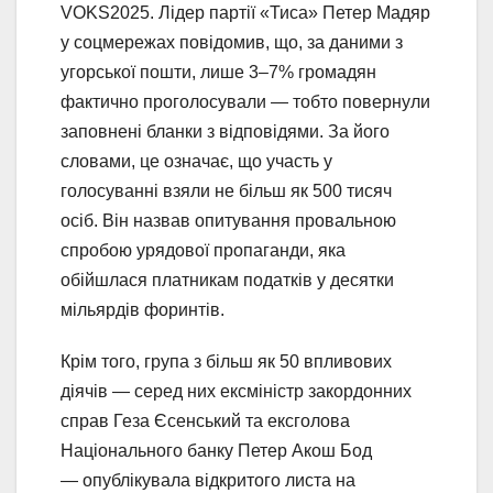
VOKS2025. Лідер партії «Тиса» Петер Мадяр
у соцмережах повідомив, що, за даними з
угорської пошти, лише 3–7% громадян
фактично проголосували — тобто повернули
заповнені бланки з відповідями. За його
словами, це означає, що участь у
голосуванні взяли не більш як 500 тисяч
осіб. Він назвав опитування провальною
спробою урядової пропаганди, яка
обійшлася платникам податків у десятки
мільярдів форинтів.
Крім того, група з більш як 50 впливових
діячів — серед них ексміністр закордонних
справ Геза Єсенський та ексголова
Національного банку Петер Акош Бод
— опублікувала відкритого листа на