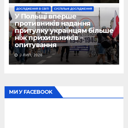
ДОСЛІДЖЕННЯ В СВІТІ
СУСПІЛЬНІ ДОСЛІДЖЕННЯ
У Польщі вперше
противників надання
притулку українцям більше
ніж прихильників –
опитування
J ЛИП, 2026
МИ У FACEBOOK