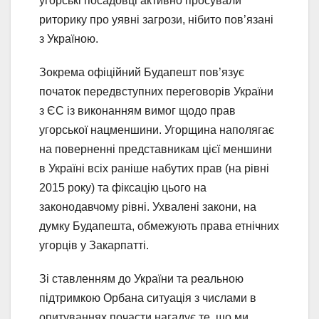
угорські посадовці активно просували
риторику про уявні загрози, нібито пов’язані
з Україною.
Зокрема офіційний Будапешт пов’язує
початок передвступних переговорів України
з ЄС із виконанням вимог щодо прав
угорської нацменшини. Угорщина наполягає
на поверненні представникам цієї меншини
в Україні всіх раніше набутих прав (на рівні
2015 року) та фіксацію цього на
законодавчому рівні. Ухвалені закони, на
думку Будапешта, обмежують права етнічних
угорців у Закарпатті.
Зі ставленням до України та реальною
підтримкою Орбана ситуація з числами в
опитуваннях почасти нагадує те, що ми