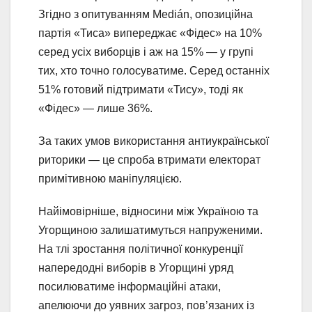
Згідно з опитуванням Medián, опозиційна
партія «Тиса» випереджає «Фідес» на 10%
серед усіх виборців і аж на 15% — у групі
тих, хто точно голосуватиме. Серед останніх
51% готовий підтримати «Тису», тоді як
«Фідес» — лише 36%.
За таких умов використання антиукраїнської
риторики — це спроба втримати електорат
примітивною маніпуляцією.
Найімовірніше, відносини між Україною та
Угорщиною залишатимуться напруженими.
На тлі зростання політичної конкуренції
напередодні виборів в Угорщині уряд
посилюватиме інформаційні атаки,
апелюючи до уявних загроз, пов’язаних із