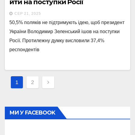
йти на поступки Росії
СЕР 21, 2025
50,5% поляків не підтримують ідею, щоб президент
України Володимир Зеленський ішов на поступки
Росії. Протилежну думку висловили 37,4%
респондентів
Навігація
1
2
записів
МИ У FACEBOOK