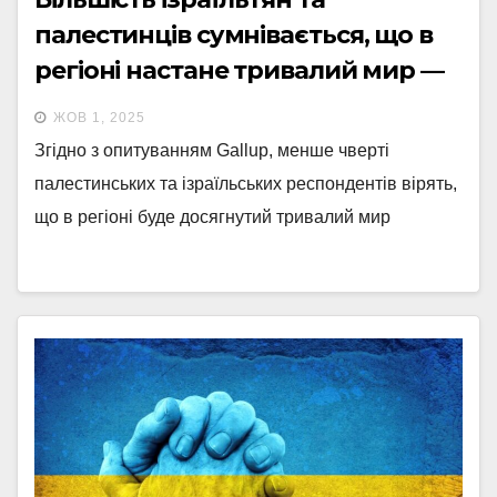
палестинців сумнівається, що в
регіоні настане тривалий мир —
опитування
ЖОВ 1, 2025
Згідно з опитуванням Gallup, менше чверті
палестинських та ізраїльських респондентів вірять,
що в регіоні буде досягнутий тривалий мир