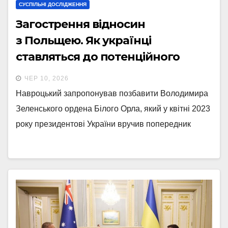
СУСПІЛЬНІ ДОСЛІДЖЕННЯ
Загострення відносин
з Польщею. Як українці
ставляться до потенційного
позбавлення Зеленського
ЧЕР 10, 2026
ордена Білого Орла —
Навроцький запропонував позбавити Володимира
опитування Radio NV
Зеленського ордена Білого Орла, який у квітні 2023
року президентові України вручив попередник