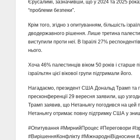
Єрусалимі, зазначивши, що у 2024 та 2025 рока
“проблеми безпеки”.
Крім того, згідно з опитуванням, більшість ізра
дводержавного рішення. Лише третина палестин
виступили проти неї. В Ізраїлі 27% респондент
нього.
Хоча 46% палестинців віком 50 років і старше
ізраїльтян цієї вікової групи підтримали його.
Нагадаємо, президент США Дональд Трамп та пре
пресконференції 29 вересня заявили, що узгодил
Трамп заявив, що Нетаньягу погодився на цей 
Нетаньягу отримає повну підтримку США у зни
#Опитування #МирнийПроцес #Переговори #Ізр
#ВирішенняКонфлікту #МіжнародніВідносини #