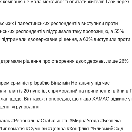
х компанія не мала можливості опитати жителів Гази через
їльських і палестинських респондентів виступили проти
ських респондентів підтримала таку пропозицію, а 55%
ів підтримали дводержавне рішення, а 63% виступили проти
 підтримали рішення про створення двох держав, лише 26%
м’єр-міністр Ізраїлю Біньямін Нетаньягу під час
и план із 20 пунктів, спрямований на припинення війни в Г
план щодо. Він також попередив, що якщо ХАМАС відкине уг
щенні угруповання.
аїль #РегіональнаСтабільність #МирнаУгода #Безпека
Дипломатія #Сумніви #Довіра #Конфлікт #БлизькийСхід