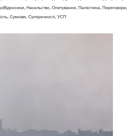
,
,
,
,
,
ніВідносини
Насильство
Опитування
Палестина
Переговори
,
,
,
ість
Сумніви
Суперечності
УСП