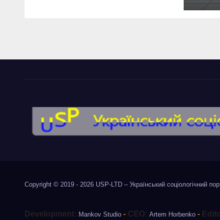
відпустці –
нар
опитування
Copyright © 2019 - 2026
USP-LTD – Український соціологічний по
Development:
-
CEO:
-
Edit
Mankov Studio
Artem Horbenko