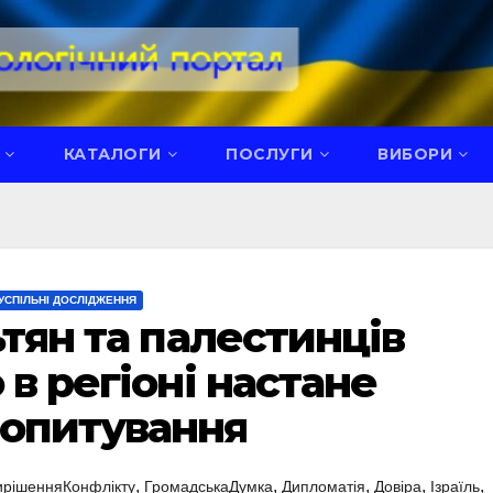
КАТАЛОГИ
ПОСЛУГИ
ВИБОРИ
УСПІЛЬНІ ДОСЛІДЖЕННЯ
ьтян та палестинців
 в регіоні настане
 опитування
,
,
,
,
,
ирішенняКонфлікту
ГромадськаДумка
Дипломатія
Довіра
Ізраїль