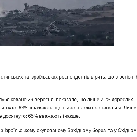
тинських та ізраїльських респондентів вірять, що в регіоні 
опубліковане 29 вересня, показало, що лише 21% дорослих
осягнуто; 63% вважають, що цього ніколи не станеться. Лиш
е досягнуто; 65% вважають інакше.
а ізраїльському окупованому Західному березі та у Східном