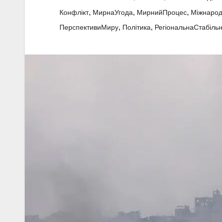
,
,
,
Конфлікт
МирнаУгода
МирнийПроцес
Міжнарод
,
,
ПерспективиМиру
Політика
РегіональнаСтабільн