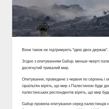
Вони також не підтримують “ідею двох держав”.
Згідно з опитуванням Gallup, менше чверті палес
досягнутий тривалий мир.
Опитування, проведене з червня по серпень і 
ізраїльтян вірять, що мир з Палестиною буде д
палестинських респондентів вірять, що мир буд
Gallup провела опитування серед палестинців н