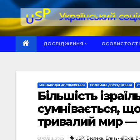
Перейти
до
вмісту
ДОСЛІДЖЕННЯ
ОСОБИСТОСТІ
МІЖНАРОДНІ ДОСЛІДЖЕННЯ
ПОЛІТИЧНІ ДОСЛІДЖЕННЯ
С
Більшість ізраїл
сумнівається, що
тривалий мир —
,
,
,
USP
Безпека
БлизькийСхід
В
ЖОВ 1, 2025