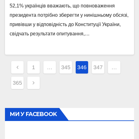
привівши у відповідність до
52,1% українців вважають, що повноваження
Конституції – дослідження
президента потрібно зберегти у нинішньому обсязі,
привівши у відповідність до Конституції України,
свідчать результати опитування,…
Навігація
1
…
345
346
347
…
записів
365
МИ У FACEBOOK