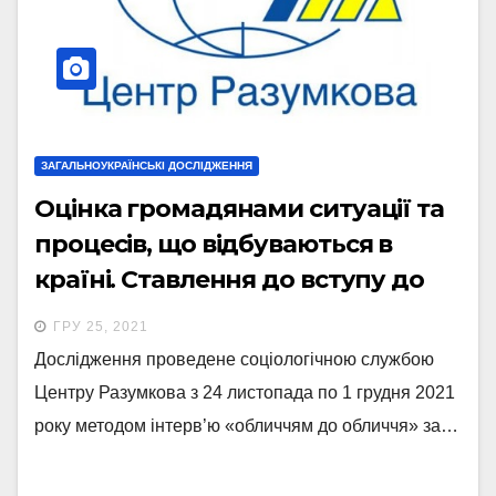
ЗАГАЛЬНОУКРАЇНСЬКІ ДОСЛІДЖЕННЯ
Оцінка громадянами ситуації та
процесів, що відбуваються в
країні. Ставлення до вступу до
Європейського союзу та НАТО
ГРУ 25, 2021
(листопад–грудень 2021р.)
Дослідження проведене соціологічною службою
Центру Разумкова з 24 листопада по 1 грудня 2021
року методом інтерв’ю «обличчям до обличчя» за…