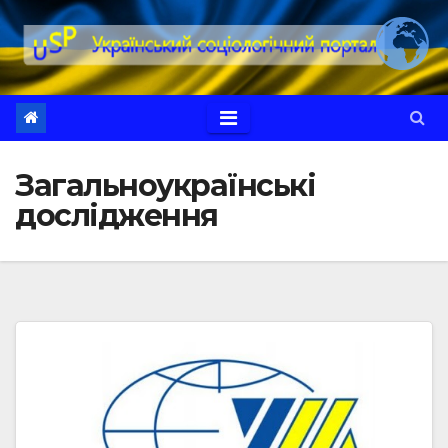
Перейти
до
вмісту
Загальноукраїнські
дослідження