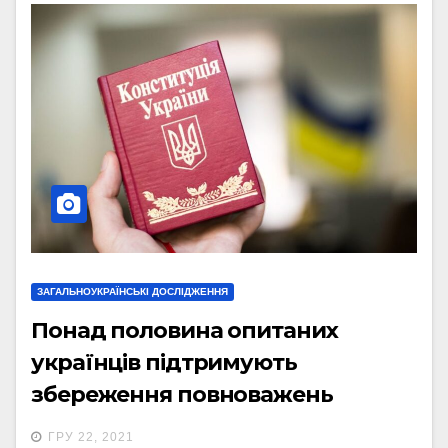
ЗАГАЛЬНОУКРАЇНСЬКІ ДОСЛІДЖЕННЯ
Понад половина опитаних
українців підтримують
збереження повноважень
президента в нинішньому обсязі,
ГРУ 22, 2021