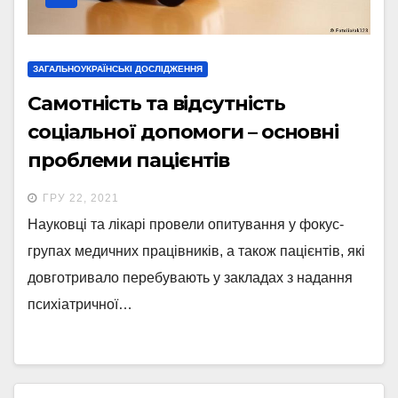
ЗАГАЛЬНОУКРАЇНСЬКІ ДОСЛІДЖЕННЯ
Самотність та відсутність
соціальної допомоги – основні
проблеми пацієнтів
стаціонарних відділень в
ГРУ 22, 2021
закладах психіатричної
Науковці та лікарі провели опитування у фокус-
допомоги – дослідження
групах медичних працівників, а також пацієнтів, які
довготривало перебувають у закладах з надання
психіатричної…