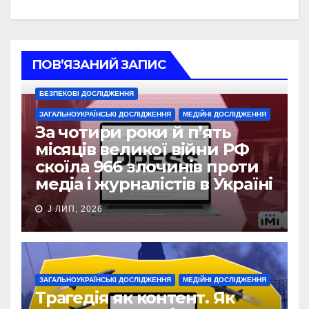
ПОВ’ЯЗАНИЙ ЗАПИС
БЕЗПЕКОВІ ДОСЛІДЖЕННЯ
ЗАГАЛЬНОУКРАЇНСЬКІ ДОСЛІДЖЕННЯ
МЕДІЙНІ ДОСЛІДЖЕННЯ
За чотири роки й п’ять
місяців великої війни РФ
скоїла 966 злочинів проти
медіа і журналістів в Україні
J ЛИП, 2026
ЗАГАЛЬНОУКРАЇНСЬКІ ДОСЛІДЖЕННЯ
МЕДІЙНІ ДОСЛІДЖЕННЯ
Трагедія як контент. Як