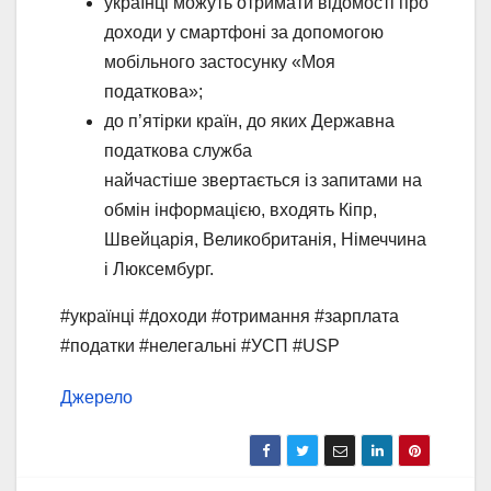
українці можуть отримати відомості про
доходи у смартфоні за допомогою
мобільного застосунку «Моя
податкова»;
до п’ятірки країн, до яких Державна
податкова служба
найчастіше звертається із запитами на
обмін інформацією, входять Кіпр,
Швейцарія, Великобританія, Німеччина
і Люксембург.
#українці #доходи #отримання #зарплата
#податки #нелегальні #УСП #USP
Джерело