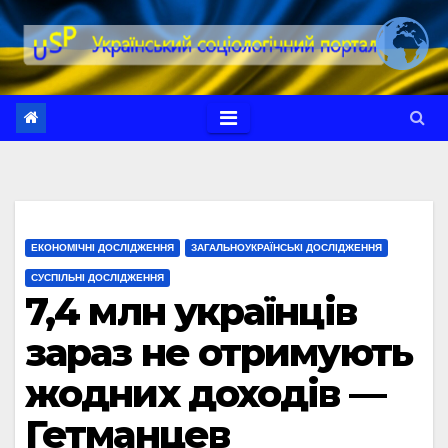
Перейти
до
вмісту
ЕКОНОМІЧНІ ДОСЛІДЖЕННЯ
ЗАГАЛЬНОУКРАЇНСЬКІ ДОСЛІДЖЕННЯ
СУСПІЛЬНІ ДОСЛІДЖЕННЯ
7,4 млн українців
зараз не отримують
жодних доходів —
Гетманцев