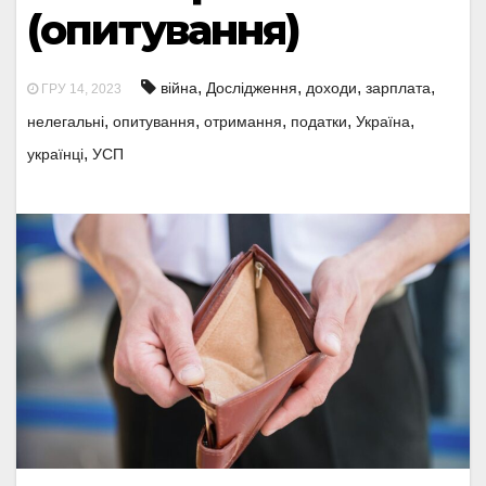
(опитування)
,
,
,
,
війна
Дослідження
доходи
зарплата
ГРУ 14, 2023
,
,
,
,
,
нелегальні
опитування
отримання
податки
Україна
,
українці
УСП