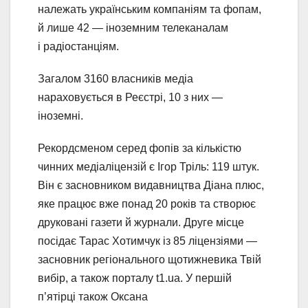
належать українським компаніям та фопам,
й лише 42 — іноземним телеканалам
і радіостанціям.
Загалом 3160 власників медіа
нараховується в Реєстрі, 10 з них —
іноземні.
Рекордсменом серед фопів за кількістю
чинних медіаліцензій є Ігор Тріль: 119 штук.
Він є засновником видавництва Діана плюс,
яке працює вже понад 20 років та створює
друковані газети й журнали. Друге місце
посідає Тарас Хотимчук із 85 ліцензіями —
засновник регіонального щотижневика Твій
вибір, а також порталу t1.ua. У першій
п’ятірці також Оксана