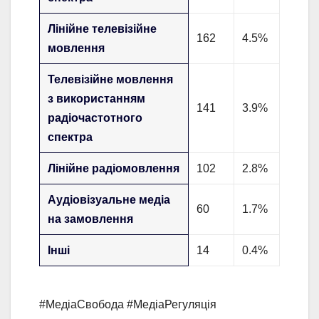
Лінійне телевізійне
162
4.5%
мовлення
Телевізійне мовлення
з використанням
141
3.9%
радіочастотного
спектра
Лінійне радіомовлення
102
2.8%
Аудіовізуальне медіа
60
1.7%
на замовлення
Інші
14
0.4%
#МедіаСвобода #МедіаРегуляція