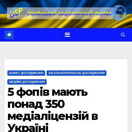
Перейти
до
вмісту
БІЗНЕС ДОСЛІДЖЕННЯ
ЗАГАЛЬНОУКРАЇНСЬКІ ДОСЛІДЖЕННЯ
МЕДІЙНІ ДОСЛІДЖЕННЯ
5 фопів мають
понад 350
медіаліцензій в
Україні