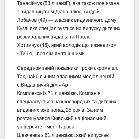
Танасійчук (53 ліцензії), яка також пов’язана
з видавництвом Діана плюс, Андрій
Лобачов (49) — власник видавничого дому
Кузя, яке спеціалізується на випуску дитячих
розвивальних видань, та Павло
Хотимчук (46), який володіє щотижневиком
«Ти і я, і вся сім’я» та іншими.
Серед компаній показники трохи скромніші.
Так, найбільшим власником медіаліцензій
є Видавничий дім «Арт-
Комплекс» із 71 ліцензією. Компанія
спеціалізується на кросвордних та дитячих
виданнях вже понад 25 років. За ним
розташувався Київський національний
університет імені Тараса
Шевченка з 61 ліцензією, який випускає