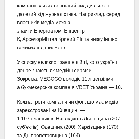
компанії, у яких основний вид діяльності
далекий від журналістики. Наприклад, серед
власників медіа можна
знайти Енергоатом, Епіцентр
К, АрселорМіттал Кривий Ріг та низку інших
великих підприємств.
У списку великих гравців є й ті, кого українці
добре знають як медійні сервіси.
Зокрема, MEGOGO володіє 11 ліцензіями,
а букмекерська компанія VBET Україна — 10.
Кожна третя компанія чи фоп, що має медіа,
зареєстровані на Київщині —
1 107 власників. Наслідують Львівщина (207
суб’єктів), Одещина (200), Харківщина (170)
та Дніпропетровщина (164).