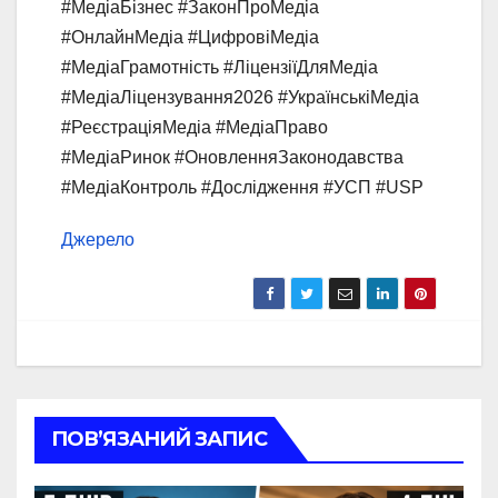
#МедіаБізнес #ЗаконПроМедіа
#ОнлайнМедіа #ЦифровіМедіа
#МедіаГрамотність #ЛіцензіїДляМедіа
#МедіаЛіцензування2026 #УкраїнськіМедіа
#РеєстраціяМедіа #МедіаПраво
#МедіаРинок #ОновленняЗаконодавства
#МедіаКонтроль #Дослідження #УСП #USP
Джерело
ПОВ’ЯЗАНИЙ ЗАПИС