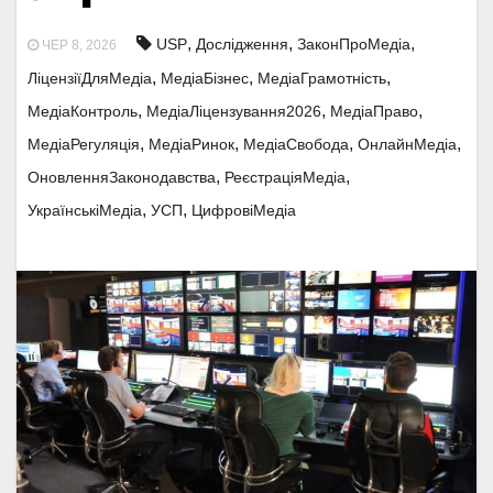
,
,
,
USP
Дослідження
ЗаконПроМедіа
ЧЕР 8, 2026
,
,
,
ЛіцензіїДляМедіа
МедіаБізнес
МедіаГрамотність
,
,
,
МедіаКонтроль
МедіаЛіцензування2026
МедіаПраво
,
,
,
,
МедіаРегуляція
МедіаРинок
МедіаСвобода
ОнлайнМедіа
,
,
ОновленняЗаконодавства
РеєстраціяМедіа
,
,
УкраїнськіМедіа
УСП
ЦифровіМедіа