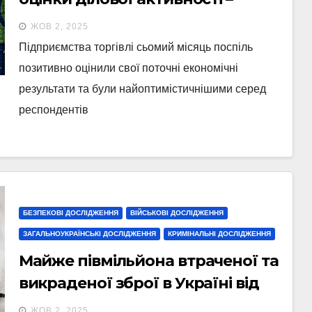
підсумки опитування
ЖОВ 2, 2025
підприємств у вересні
Підприємства торгівлі сьомий місяць поспіль
позитивно оцінили свої поточні економічні
результати та були найоптимістичнішими серед
респондентів
БЕЗПЕКОВІ ДОСЛІДЖЕННЯ
ВІЙСЬКОВІ ДОСЛІДЖЕННЯ
ЗАГАЛЬНОУКРАЇНСЬКІ ДОСЛІДЖЕННЯ
КРИМІНАЛЬНІ ДОСЛІДЖЕННЯ
Майже півмільйона втраченої та
викраденої зброї в Україні від
початку повномасштабної
ЖОВ 2, 2025