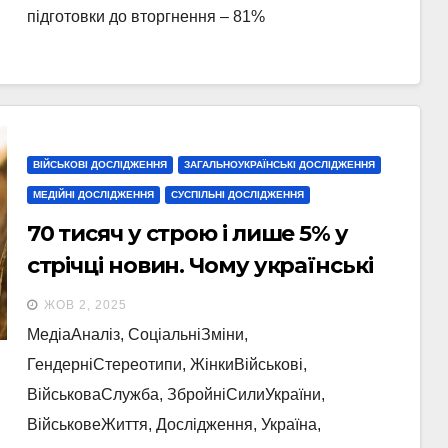
підготовки до вторгнення – 81%
ВІЙСЬКОВІ ДОСЛІДЖЕННЯ
ЗАГАЛЬНОУКРАЇНСЬКІ ДОСЛІДЖЕННЯ
МЕДІЙНІ ДОСЛІДЖЕННЯ
СУСПІЛЬНІ ДОСЛІДЖЕННЯ
70 тисяч у строю і лише 5% у
стрічці новин. Чому українські
медіа не помічають жінок-
ЖОВ 2, 2025
військових – моніторинг ІМІ
МедіаАналіз, СоціальніЗміни,
ГендерніСтереотипи, ЖінкиВійськові,
ВійськоваСлужба, ЗбройніСилиУкраїни,
ВійськовеЖиття, Дослідження, Україна,