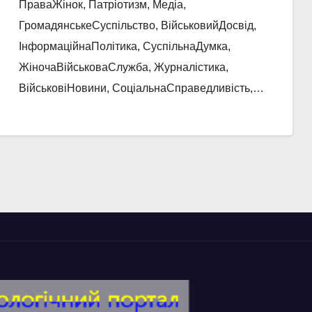
ПраваЖінок, Патріотизм, Медіа,
ГромадянськеСуспільство, ВійськовийДосвід,
ІнформаційнаПолітика, СуспільнаДумка,
ЖіночаВійськоваСлужба, Журналістика,
ВійськовіНовини, СоціальнаСправедливість,…